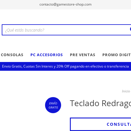
contacto@gamestore-shop.com
Y CONSOLAS
PC ACCESORIOS
PRE VENTAS
PROMO DIGIT
Envio Gratis, Cuotas Sin Interes y 20% Off pagando en efectivo o transferencia
Inicio
Teclado Redrag
ENVÍO
GRATIS