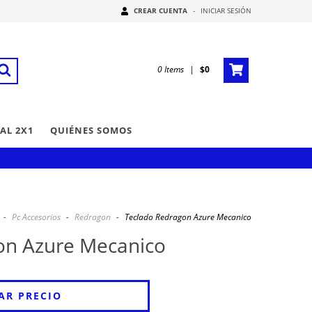
CREAR CUENTA
-
INICIAR SESIÓN
0
Items
|
$0
AL 2X1
QUIÉNES SOMOS
-
Pc Accesorios
-
Redragon
-
Teclado Redragon Azure Mecanico
on Azure Mecanico