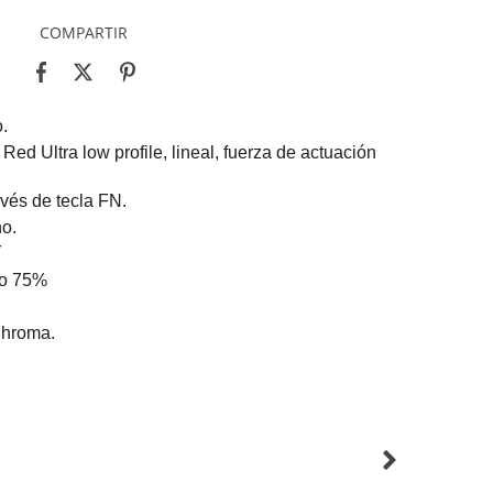
COMPARTIR
.
Red Ultra low profile, lineal, fuerza de actuación
avés de tecla FN.
no.
í
to 75%
Chroma.