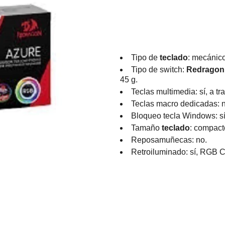
Tipo de
teclado
: mecánico
Tipo de switch:
Redragon
45 g.
Teclas multimedia: sí, a tr
Teclas macro dedicadas: 
Bloqueo tecla Windows: s
Tamaño
teclado
: compac
Reposamuñecas: no.
Retroiluminado: sí, RGB 