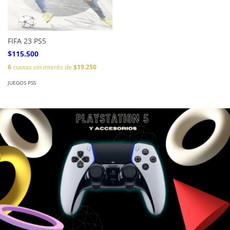
FIFA 23 PS5
$115.500
6
cuotas sin interés de
$19.250
JUEGOS PS5