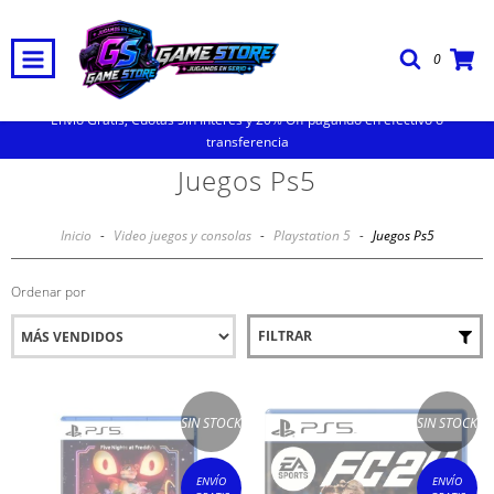
0
Envio Gratis, Cuotas Sin Interes y 20% Off pagando en efectivo o
transferencia
Juegos Ps5
Inicio
-
Video juegos y consolas
-
Playstation 5
-
Juegos Ps5
Ordenar por
FILTRAR
SIN STOCK
SIN STOCK
ENVÍO
ENVÍO