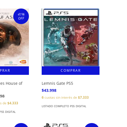
41
%
OFF
res House of
Lemnis Gate PS5
$43.998
998
6
cuotas sin interés de
$7.333
és de
$4.333
LISTADO COMPLETO PS5 DIGITAL
S5 DIGITAL