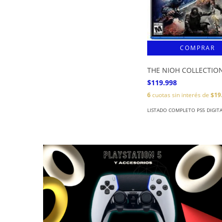
THE NIOH COLLECTIO
$119.998
6
cuotas sin interés de
$19
LISTADO COMPLETO PS5 DIGIT