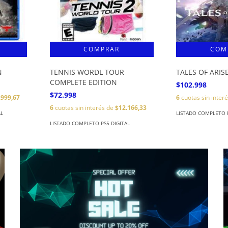
N
TENNIS WORDL TOUR
TALES OF ARIS
COMPLETE EDITION
$102.998
$72.998
.999,67
6
cuotas sin inter
6
cuotas sin interés de
$12.166,33
AL
LISTADO COMPLETO P
LISTADO COMPLETO PS5 DIGITAL