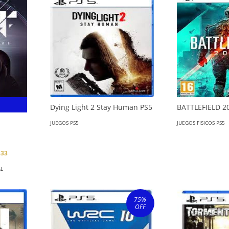
Dying Light 2 Stay Human PS5
BATTLEFIELD 2
JUEGOS PS5
JUEGOS FISICOS PS5
333
AL
75
%
OFF