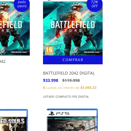
72
%
ENVÍO
OFF
GRATIS
042
BATTLEFIELD 2042 DIGITAL
$33.998
$119.998
6
cuotas sin interés de
$5.666,33
LISTADO COMPLETO PS5 DIGITAL