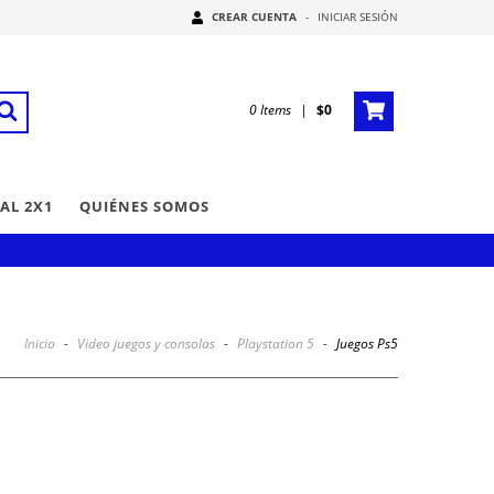
CREAR CUENTA
-
INICIAR SESIÓN
0
Items
|
$0
AL 2X1
QUIÉNES SOMOS
Inicio
-
Video juegos y consolas
-
Playstation 5
-
Juegos Ps5