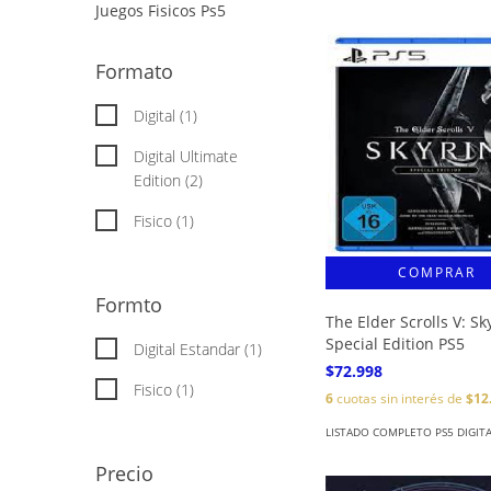
Juegos Fisicos Ps5
Formato
Digital (1)
Digital Ultimate
Edition (2)
Fisico (1)
Formto
The Elder Scrolls V: Sk
Special Edition PS5
Digital Estandar (1)
$72.998
Fisico (1)
6
cuotas sin interés de
$12
LISTADO COMPLETO PS5 DIGIT
Precio