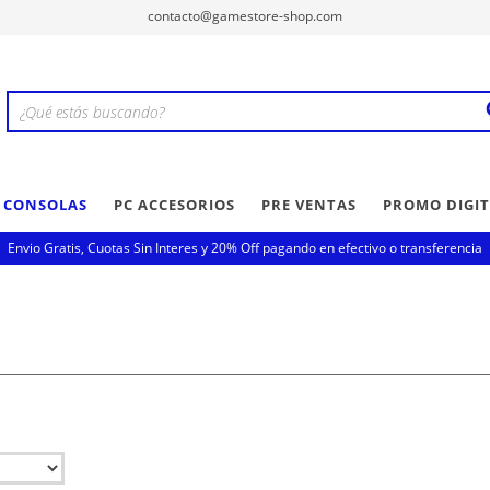
contacto@gamestore-shop.com
Y CONSOLAS
PC ACCESORIOS
PRE VENTAS
PROMO DIGIT
Envio Gratis, Cuotas Sin Interes y 20% Off pagando en efectivo o transferencia