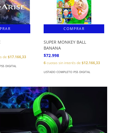
E
SUPER MONKEY BALL
BANANA
$72.998
és de
$17.166,33
6
cuotas sin interés de
$12.166,33
S5 DIGITAL
LISTADO COMPLETO PS5 DIGITAL