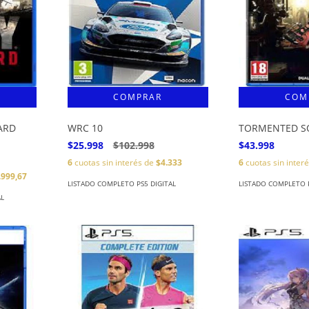
ARD
WRC 10
TORMENTED S
$25.998
$102.998
$43.998
6
cuotas sin interés de
$4.333
6
cuotas sin inter
.999,67
LISTADO COMPLETO PS5 DIGITAL
LISTADO COMPLETO P
AL