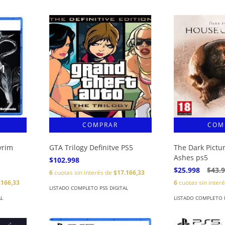
yrim
GTA Trilogy Definitve PS5
The Dark Pictu
Ashes ps5
$102.998
$25.998
$43.
6
cuotas sin interés de
$17.166,33
.166,33
6
cuotas sin inter
LISTADO COMPLETO PS5 DIGITAL
AL
LISTADO COMPLETO P