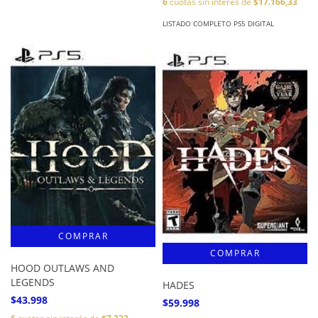
6
cuotas sin interés de
$17.166,33
LISTADO COMPLETO PS5 DIGITAL
HOOD OUTLAWS AND
LEGENDS
HADES
$43.998
$59.998