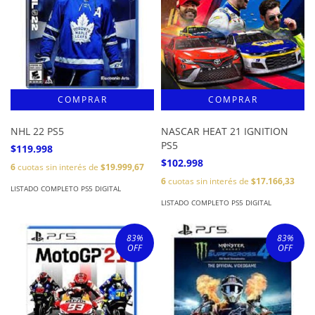
NHL 22 PS5
NASCAR HEAT 21 IGNITION
PS5
$119.998
$102.998
6
cuotas sin interés de
$19.999,67
6
cuotas sin interés de
$17.166,33
LISTADO COMPLETO PS5 DIGITAL
LISTADO COMPLETO PS5 DIGITAL
83
%
83
%
OFF
OFF