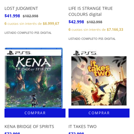
LOST JUDGMENT
LIFE IS STRANGE TRUE
COLOURS digital
$41.998
$102.998
$42.998
$102.998
6
cuotas sin interés de
$6.999,67
6
cuotas sin interés de
$7.166,33
LISTADO COMPLETO PS5 DIGITAL
LISTADO COMPLETO PS5 DIGITAL
KENA BRIDGE OF SPIRITS
IT TAKES TWO
$72.998
$72.998