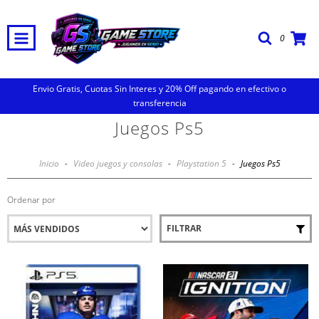
0
Envio Gratis, Cuotas Sin Interes y 20% Off pagando en efectivo o
transferencia
Juegos Ps5
Inicio
-
Video juegos y consolas
-
Playstation 5
-
Juegos Ps5
Ordenar por
FILTRAR