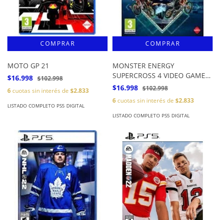
MOTO GP 21
MONSTER ENERGY
SUPERCROSS 4 VIDEO GAME
$16.998
$102.998
PS5
$16.998
$102.998
6
cuotas sin interés de
$2.833
6
cuotas sin interés de
$2.833
LISTADO COMPLETO PS5 DIGITAL
LISTADO COMPLETO PS5 DIGITAL