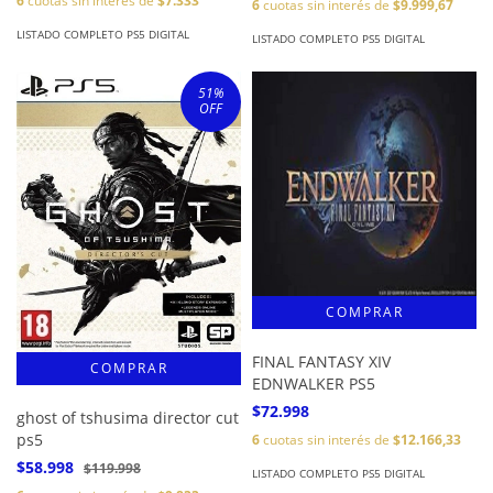
6
cuotas sin interés de
$7.333
6
cuotas sin interés de
$9.999,67
LISTADO COMPLETO PS5 DIGITAL
LISTADO COMPLETO PS5 DIGITAL
51
%
OFF
FINAL FANTASY XIV
EDNWALKER PS5
$72.998
ghost of tshusima director cut
ps5
6
cuotas sin interés de
$12.166,33
$58.998
$119.998
LISTADO COMPLETO PS5 DIGITAL