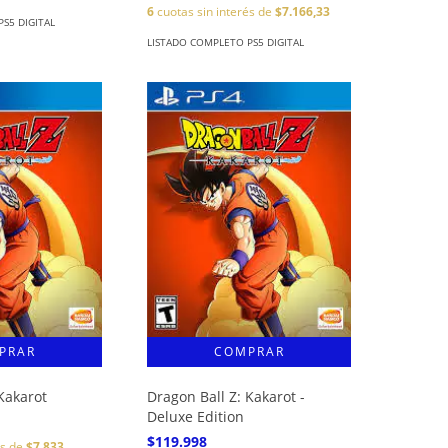
6
cuotas sin interés de
$7.166,33
S5 DIGITAL
LISTADO COMPLETO PS5 DIGITAL
Kakarot
Dragon Ball Z: Kakarot -
Deluxe Edition
$119.998
és de
$7.833