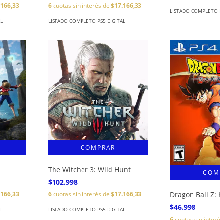
.166,33
6
cuotas sin interés de
$17.166,33
LISTADO COMPLETO P
AL
LISTADO COMPLETO PS5 DIGITAL
The Witcher 3: Wild Hunt
$102.998
Dragon Ball Z: 
.166,33
6
cuotas sin interés de
$17.166,33
$46.998
AL
LISTADO COMPLETO PS5 DIGITAL
6
cuotas sin inter