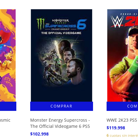
osmic
Monster Energy Supercross -
WWE 2K23 PS5
The Official Videogame 6 PS5
$119.998
$102.998
6
cuotas sin inter