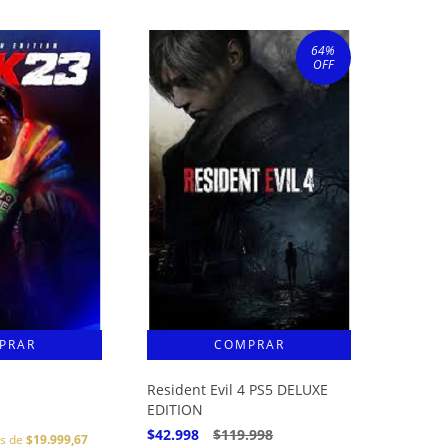
64
%
OFF
Resident Evil 4 PS5 DELUXE
EDITION
$42.998
$119.998
és de
$19.999,67