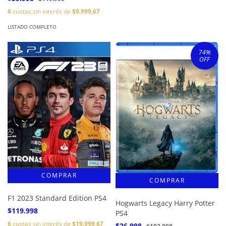
6
cuotas sin interés de
$9.999,67
LISTADO COMPLETO
74
%
OFF
F1 2023 Standard Edition PS4
Hogwarts Legacy Harry Potter
$119.998
PS4
6
cuotas sin interés de
$19.999,67
$26.998