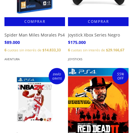
Spider Man Miles Morales Ps4
Joystick Xbox Series Negro
$89.000
$175.000
6
cuotas sin interés de
$14.833,33
6
cuotas sin interés de
$29.166,67
AVENTURA
JOYSTICKS
55
%
ENVÍO
OFF
GRATIS