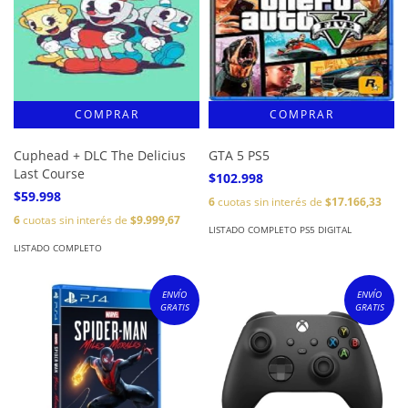
Cuphead + DLC The Delicius
GTA 5 PS5
Last Course
$102.998
$59.998
6
cuotas sin interés de
$17.166,33
6
cuotas sin interés de
$9.999,67
LISTADO COMPLETO PS5 DIGITAL
LISTADO COMPLETO
ENVÍO
ENVÍO
GRATIS
GRATIS