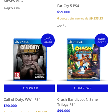
MESES ARG
Far Cry 5 PS4
TARJETAS PSN
$59.000
6
cuotas sin interés de
$9.833,33
ACCIÓN
ENVÍO
ENVÍO
GRATIS
GRATIS
Call of Duty: WWII PS4
Crash Bandicoot N Sane
Trilogy PS4
$90.000
$99.000