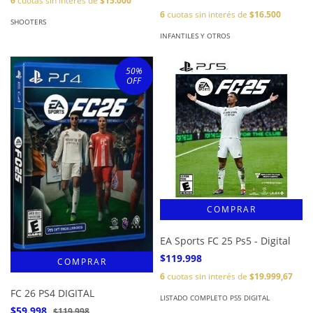
6
cuotas sin interés de
$15.000
6
cuotas sin interés de
$16.500
SHOOTERS
INFANTILES Y OTROS
50
%
OFF
EA Sports FC 25 Ps5 - Digital
$119.998
6
cuotas sin interés de
$19.999,67
FC 26 PS4 DIGITAL
LISTADO COMPLETO PS5 DIGITAL
$59.998
$119.998