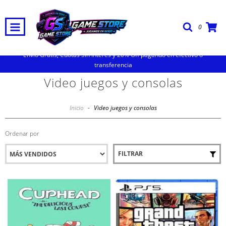
0
Envio Gratis, Cuotas Sin Interes y 20% Off pagando en efectivo o
transferencia
Video juegos y consolas
Inicio
-
Video juegos y consolas
Ordenar por
FILTRAR