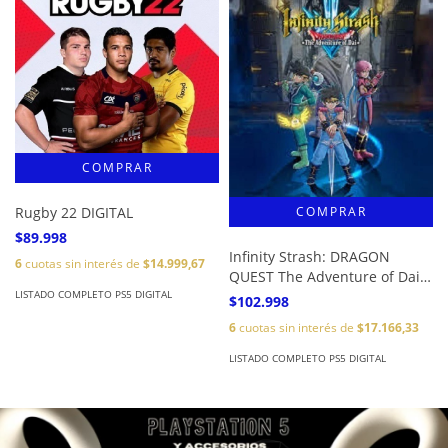
Rugby 22 DIGITAL
$89.998
Infinity Strash: DRAGON
6
cuotas sin interés de
$14.999,67
QUEST The Adventure of Dai
PS5 DIGITAL
LISTADO COMPLETO PS5 DIGITAL
$102.998
6
cuotas sin interés de
$17.166,33
LISTADO COMPLETO PS5 DIGITAL