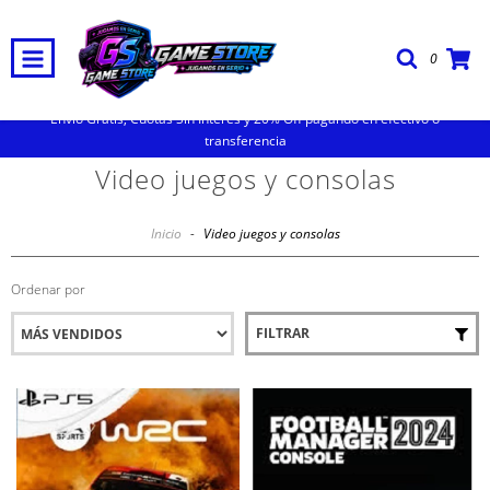
0
Envio Gratis, Cuotas Sin Interes y 20% Off pagando en efectivo o
transferencia
Video juegos y consolas
Inicio
-
Video juegos y consolas
Ordenar por
FILTRAR