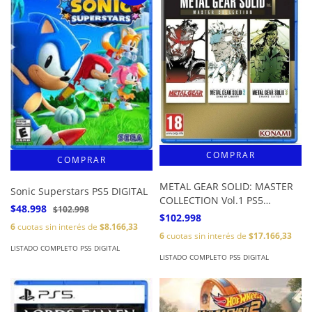
METAL GEAR SOLID: MASTER
Sonic Superstars PS5 DIGITAL
COLLECTION Vol.1 PS5
$48.998
$102.998
DIGITAL
$102.998
6
cuotas sin interés de
$8.166,33
6
cuotas sin interés de
$17.166,33
LISTADO COMPLETO PS5 DIGITAL
LISTADO COMPLETO PS5 DIGITAL