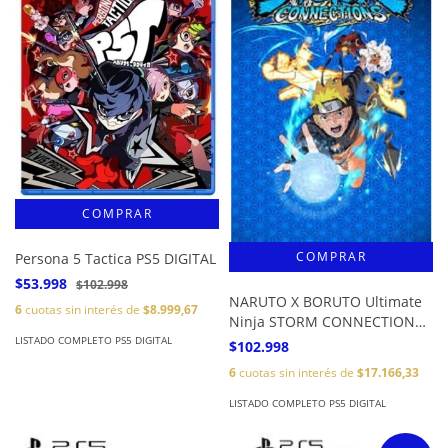
Persona 5 Tactica PS5 DIGITAL
$53.998
$102.998
NARUTO X BORUTO Ultimate
6
cuotas sin interés de
$8.999,67
Ninja STORM CONNECTIONS
PS5 DIGITAL
LISTADO COMPLETO PS5 DIGITAL
$102.998
6
cuotas sin interés de
$17.166,33
LISTADO COMPLETO PS5 DIGITAL