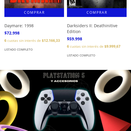
Daymare: 1998
Darksiders II: Deathinitive
Edition
$72.998
$59.998
6
cuotas sin interés de
$12.166,33
6
cuotas sin interés de
$9.999,67
LISTADO COMPLETO
LISTADO COMPLETO