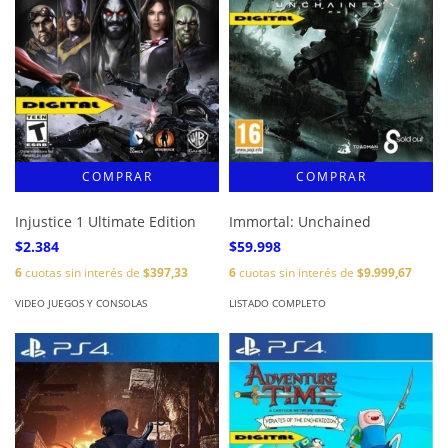
Injustice 1 Ultimate Edition
Immortal: Unchained
$2.384
$59.998
6
cuotas sin interés de
$397,33
6
cuotas sin interés de
$9.999,67
VIDEO JUEGOS Y CONSOLAS
LISTADO COMPLETO