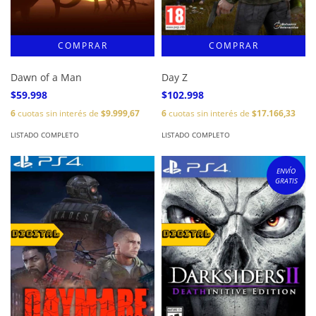
Dawn of a Man
Day Z
$59.998
$102.998
6
cuotas sin interés de
$9.999,67
6
cuotas sin interés de
$17.166,33
LISTADO COMPLETO
LISTADO COMPLETO
ENVÍO
GRATIS