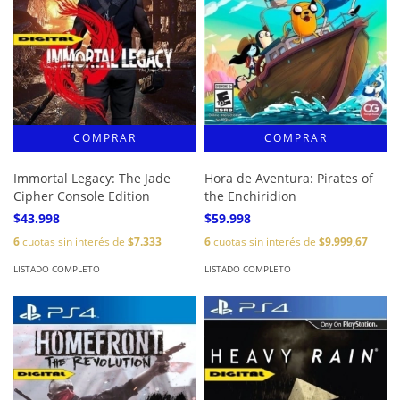
Immortal Legacy: The Jade
Hora de Aventura: Pirates of
Cipher Console Edition
the Enchiridion
$43.998
$59.998
6
cuotas sin interés de
$7.333
6
cuotas sin interés de
$9.999,67
LISTADO COMPLETO
LISTADO COMPLETO