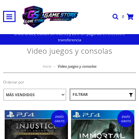
0
Envio Gratis, Cuotas Sin Interes y 20% Off pagando en efectivo o
transferencia
Video juegos y consolas
Inicio
-
Video juegos y consolas
Ordenar por
FILTRAR
ENVÍO
ENVÍO
GRATIS
GRATIS