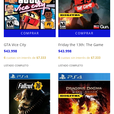
GTA Vice City
Friday the 13th: The Game
$43.998
$43.998
6
cuotas sin interés de
$7.333
6
cuotas sin interés de
$7.333
LISTADO COMPLETO
LISTADO COMPLETO