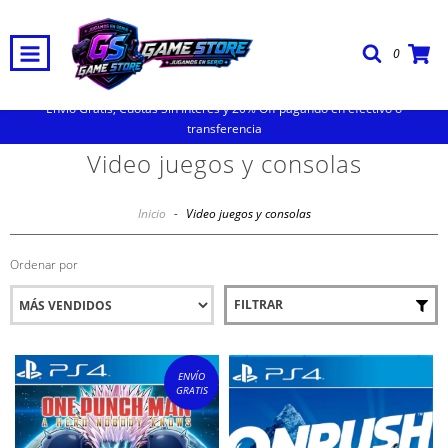
0
Envio Gratis, Cuotas Sin Interes y 20% Off pagando en efectivo o
transferencia
Video juegos y consolas
Inicio
-
Video juegos y consolas
Ordenar por
FILTRAR
ENVÍO
GRATIS