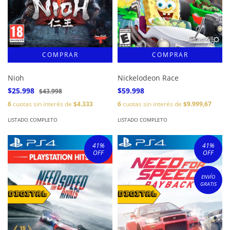
Nioh
Nickelodeon Race
$25.998
$59.998
$43.998
6
cuotas sin interés de
$4.333
6
cuotas sin interés de
$9.999,67
LISTADO COMPLETO
LISTADO COMPLETO
41
%
41
%
OFF
OFF
ENVÍO
GRATIS