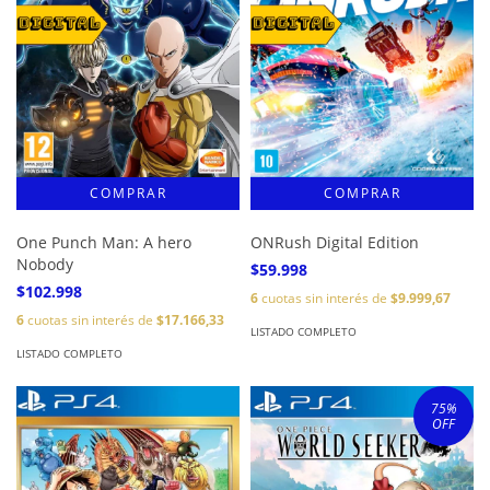
One Punch Man: A hero
ONRush Digital Edition
Nobody
$59.998
$102.998
6
cuotas sin interés de
$9.999,67
6
cuotas sin interés de
$17.166,33
LISTADO COMPLETO
LISTADO COMPLETO
75
%
OFF