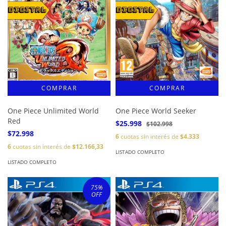
One Piece Unlimited World
One Piece World Seeker
Red
$25.998
$102.998
$72.998
6
cuotas sin interés de
$4.333
6
cuotas sin interés de
$12.166,33
LISTADO COMPLETO
LISTADO COMPLETO
75
%
OFF