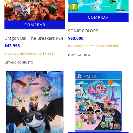
SONIC COLORS
Dragon Ball The Breakers PS4
$60.000
$43.998
6
cuotas sin interés de
$10.000
6
cuotas sin interés de
$7.333
PLAYSTATION 4
LISTADO COMPLETO