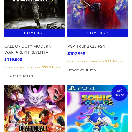
CALL OF DUTY MODERN
PGA Tour 2K23 PS4
WARFARE 4 PREVENTA
$102.998
$119.500
6
cuotas sin interés de
$17.166,33
6
cuotas sin interés de
$19.916,67
LISTADO COMPLETO
LISTADO COMPLETO
ENVÍO
GRATIS