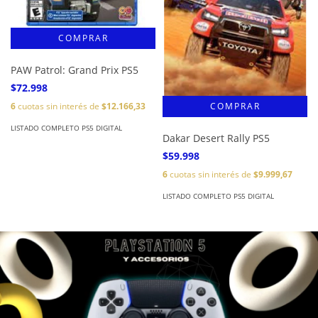
PAW Patrol: Grand Prix PS5
$72.998
6
cuotas sin interés de
$12.166,33
LISTADO COMPLETO PS5 DIGITAL
Dakar Desert Rally PS5
$59.998
6
cuotas sin interés de
$9.999,67
LISTADO COMPLETO PS5 DIGITAL