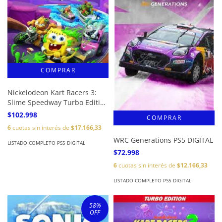
Nickelodeon Kart Racers 3:
Slime Speedway Turbo Edition
DIGITAL
$102.998
6
cuotas sin interés de
$17.166,33
WRC Generations PS5 DIGITAL
LISTADO COMPLETO PS5 DIGITAL
$72.998
6
cuotas sin interés de
$12.166,33
LISTADO COMPLETO PS5 DIGITAL
58
%
OFF