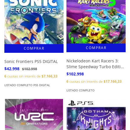
Nickelodeon Kart Racers 3:
Sonic Frontiers PS5 DIGITAL
Slime Speedway Turbo Edition
$42.998
$102.998
DIGITAL
$102.998
6
cuotas sin interés de
$7.166,33
6
cuotas sin interés de
$17.166,33
LISTADO COMPLETO PS5 DIGITAL
LISTADO COMPLETO