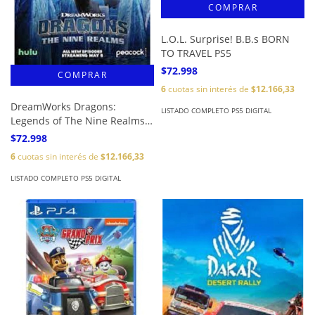
L.O.L. Surprise! B.B.s BORN
TO TRAVEL PS5
$72.998
6
cuotas sin interés de
$12.166,33
DreamWorks Dragons:
LISTADO COMPLETO PS5 DIGITAL
Legends of The Nine Realms
PS5
$72.998
6
cuotas sin interés de
$12.166,33
LISTADO COMPLETO PS5 DIGITAL