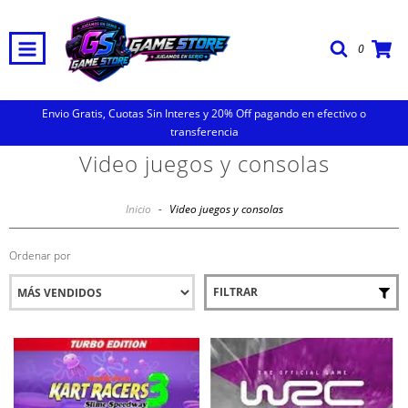
0
Envio Gratis, Cuotas Sin Interes y 20% Off pagando en efectivo o
transferencia
Video juegos y consolas
Inicio
-
Video juegos y consolas
Ordenar por
FILTRAR