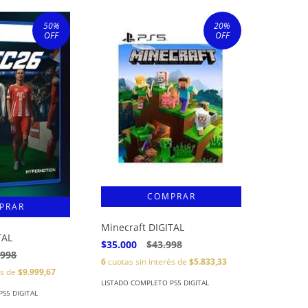
50
%
20
%
OFF
OFF
Minecraft DIGITAL
TAL
$35.000
$43.998
.998
6
cuotas sin interés de
$5.833,33
és de
$9.999,67
LISTADO COMPLETO PS5 DIGITAL
S5 DIGITAL