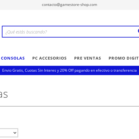
contacto@gamestore-shop.com
Y CONSOLAS
PC ACCESORIOS
PRE VENTAS
PROMO DIGIT
Envio Gratis, Cuotas Sin Interes y 20% Off pagando en efectivo o transferencia
as