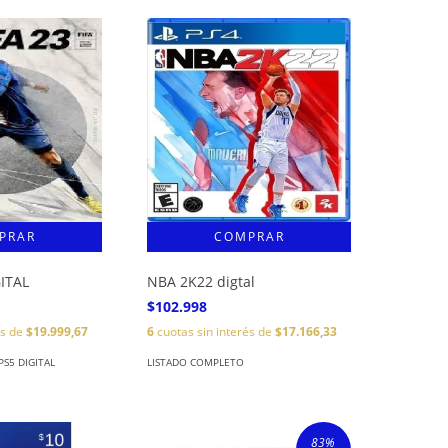
GITAL
NBA 2K22 digtal
$102.998
és de
$19.999,67
6
cuotas sin interés de
$17.166,33
S5 DIGITAL
LISTADO COMPLETO
83
%