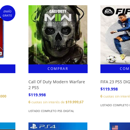
ENVÍO
GRATIS
Call Of Duty Modern Warfare
FIFA 23 PS5 DI
2 PS5
$119.998
$119.998
.000
6
cuotas sin inter
6
cuotas sin interés de
$19.999,67
LISTADO COMPLETO P
LISTADO COMPLETO PS5 DIGITAL