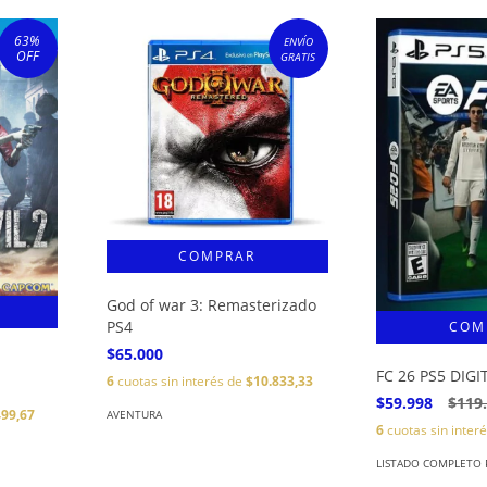
63
%
ENVÍO
OFF
GRATIS
God of war 3: Remasterizado
PS4
$65.000
FC 26 PS5 DIGI
6
cuotas sin interés de
$10.833,33
$59.998
$119
499,67
AVENTURA
6
cuotas sin inter
LISTADO COMPLETO P