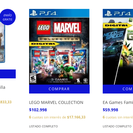
ENVÍO
GRATIS
lla
LEGO MARVEL COLLECTION
EA Games Fami
.833,33
$102.998
$59.998
6
cuotas sin interés de
$17.166,33
6
cuotas sin inter
LISTADO COMPLETO
LISTADO COMPLETO