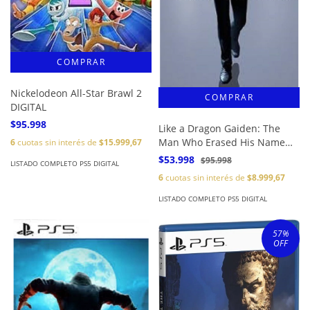
Nickelodeon All-Star Brawl 2
DIGITAL
$95.998
Like a Dragon Gaiden: The
Man Who Erased His Name
6
cuotas sin interés de
$15.999,67
DIGITAL
$53.998
$95.998
LISTADO COMPLETO PS5 DIGITAL
6
cuotas sin interés de
$8.999,67
LISTADO COMPLETO PS5 DIGITAL
57
%
OFF