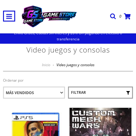
0
Envio Gratis, Cuotas Sin Interes y 20% Off pagando en efectivo o
transferencia
Video juegos y consolas
Inicio
-
Video juegos y consolas
Ordenar por
FILTRAR