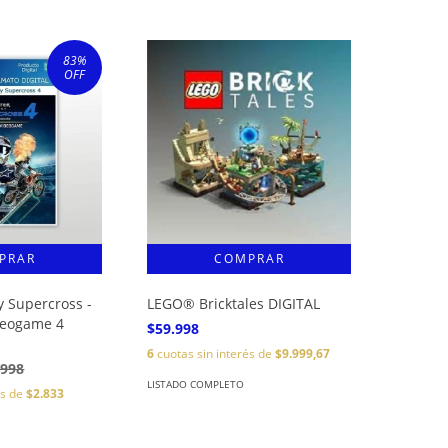
83
%
OFF
 Supercross -
LEGO® Bricktales DIGITAL
ideogame 4
$59.998
6
cuotas sin interés de
$9.999,67
.998
LISTADO COMPLETO
és de
$2.833