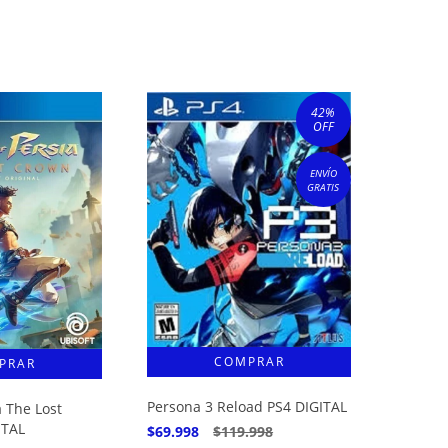
42
%
OFF
ENVÍO
GRATIS
Persona 3 Reload PS4 DIGITAL
a The Lost
ITAL
$69.998
$119.998