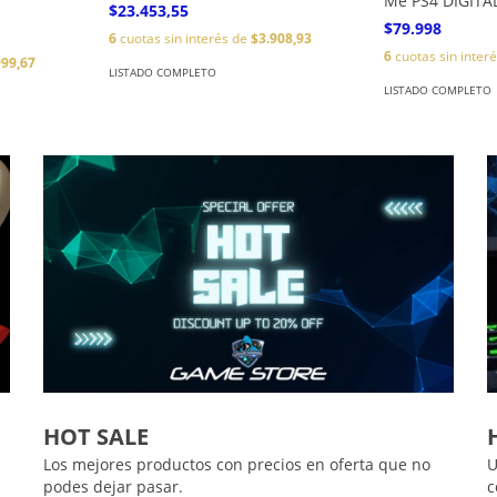
Me PS4 DIGITA
$23.453,55
$79.998
6
cuotas sin interés de
$3.908,93
6
cuotas sin inter
999,67
LISTADO COMPLETO
LISTADO COMPLETO
HOT SALE
Los mejores productos con precios en oferta que no
U
podes dejar pasar.
c