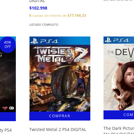
DIGITAL
$102.998
6
cuotas sin interés de
$17.166,33
LISTADO COMPLETO
40
%
OFF
The Dark Pictur
Twisted Metal 2 PS4 DIGITAL
ty PS4