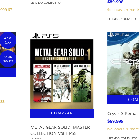
$89.998
LISTADO COMPLETO
6
cuotas sin inter
.999,67
LISTADO COMPLETO
41
%
OFF
ENVÍO
GRATIS
333
Crysis 3 Remas
$59.998
METAL GEAR SOLID: MASTER
6
cuotas sin inter
COLLECTION Vol.1 PS5
LISTADO COMPLETO