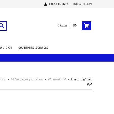
CREAR CUENTA
-
INICIAR SESIÓN
0
Items
|
$0
AL 2X1
QUIÉNES SOMOS
Inicio
-
Video juegos y consolas
-
Playstation 4
-
Juegos Digitales
Ps4