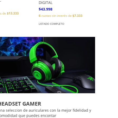
L
DIGITAL
$43.998
és de
$13.333
6
cuotas sin interés de
$7.333
LISTADO COMPLETO
HEADSET GAMER
na seleccion de auriculares con la mejor fidelidad y
omodidad que puedes encontar