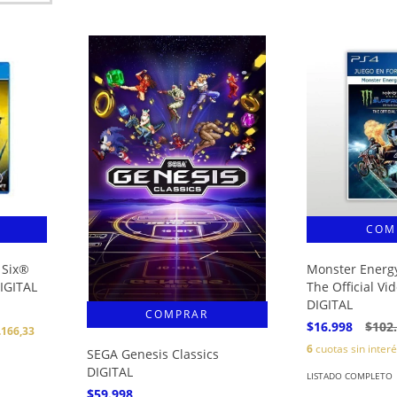
 Six®
Monster Energy
DIGITAL
The Official V
DIGITAL
$16.998
$102
.166,33
6
cuotas sin inter
SEGA Genesis Classics
DIGITAL
LISTADO COMPLETO
$59.998