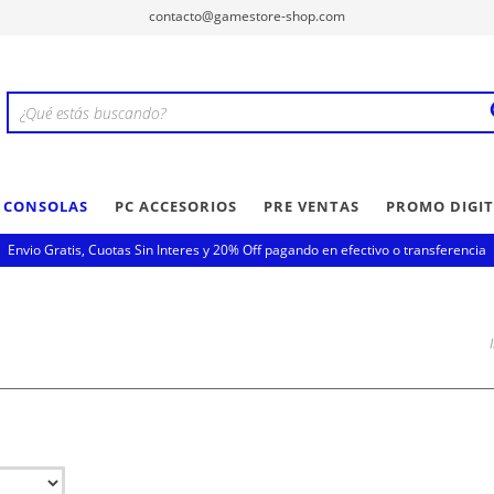
contacto@gamestore-shop.com
Y CONSOLAS
PC ACCESORIOS
PRE VENTAS
PROMO DIGIT
Envio Gratis, Cuotas Sin Interes y 20% Off pagando en efectivo o transferencia