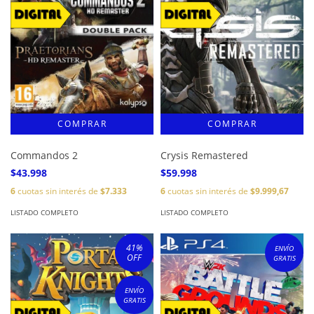
Commandos 2
Crysis Remastered
$43.998
$59.998
6
cuotas sin interés de
$7.333
6
cuotas sin interés de
$9.999,67
LISTADO COMPLETO
LISTADO COMPLETO
41
%
ENVÍO
OFF
GRATIS
ENVÍO
GRATIS