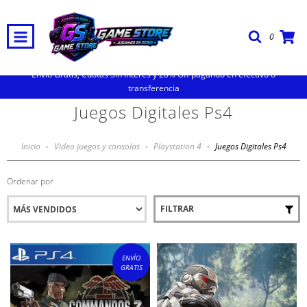
0
Envio Gratis, Cuotas Sin Interes y 20% Off pagando en efectivo o
transferencia
Juegos Digitales Ps4
Inicio
-
Video juegos y consolas
-
Playstation 4
-
Juegos Digitales Ps4
Ordenar por
FILTRAR
ENVÍO
GRATIS