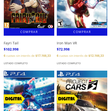
Fayri Tail
Iron Man VR
$102.998
$72.998
6
cuotas sin interés de
$17.166,33
6
cuotas sin interés de
$12.166,33
LISTADO COMPLETO
LISTADO COMPLETO