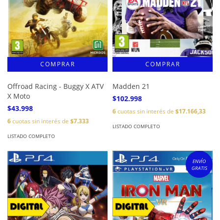
Offroad Racing - Buggy X ATV
Madden 21
X Moto
$102.998
$43.998
6
cuotas sin interés de
$17.166,33
6
cuotas sin interés de
$7.333
LISTADO COMPLETO
LISTADO COMPLETO
ENVÍO
GRATIS