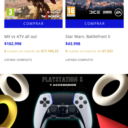
MX vs ATV all out
Star Wars: Battlefront II
$102.998
$43.998
6
cuotas sin interés de
$17.166,33
6
cuotas sin interés de
$7.333
LISTADO COMPLETO
LISTADO COMPLETO