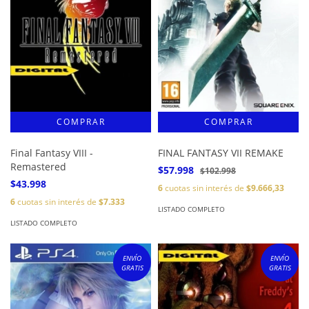
Final Fantasy VIII -
FINAL FANTASY VII REMAKE
Remastered
$57.998
$102.998
$43.998
6
cuotas sin interés de
$9.666,33
6
cuotas sin interés de
$7.333
LISTADO COMPLETO
LISTADO COMPLETO
ENVÍO
ENVÍO
GRATIS
GRATIS