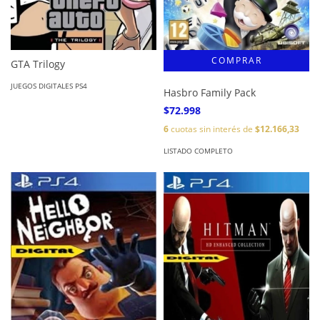
GTA Trilogy
JUEGOS DIGITALES PS4
Hasbro Family Pack
$72.998
6
cuotas sin interés de
$12.166,33
LISTADO COMPLETO