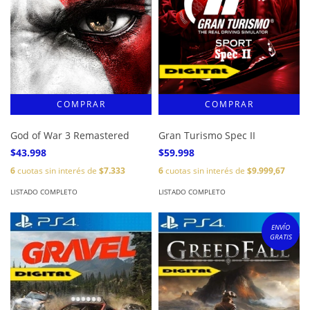
God of War 3 Remastered
Gran Turismo Spec II
$43.998
$59.998
6
cuotas sin interés de
$7.333
6
cuotas sin interés de
$9.999,67
LISTADO COMPLETO
LISTADO COMPLETO
ENVÍO
GRATIS