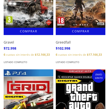
Gravel
Greedfall
$72.998
$102.998
6
cuotas sin interés de
$12.166,33
6
cuotas sin interés de
$17.166,33
LISTADO COMPLETO
LISTADO COMPLETO
ENVÍO
GRATIS