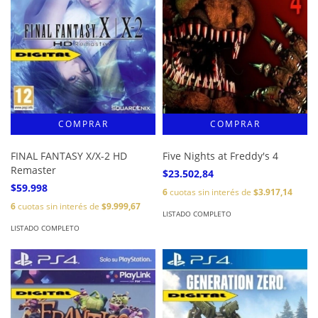
FINAL FANTASY X/X-2 HD
Five Nights at Freddy's 4
Remaster
$23.502,84
$59.998
6
cuotas sin interés de
$3.917,14
6
cuotas sin interés de
$9.999,67
LISTADO COMPLETO
LISTADO COMPLETO