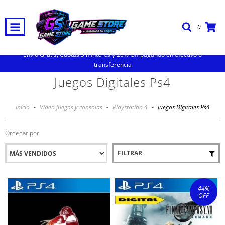
0
Envio Gratis, Cuotas Sin Interes y 20% Off pagando en efectivo o
transferencia
Juegos Digitales Ps4
Inicio
-
Video juegos y consolas
-
Playstation 4
-
Juegos Digitales Ps4
Ordenar por
FILTRAR
44
%
OFF