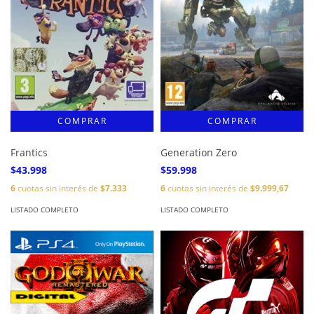
Frantics
Generation Zero
$43.998
$59.998
6
cuotas sin interés de
$7.333
6
cuotas sin interés de
$9.999,67
LISTADO COMPLETO
LISTADO COMPLETO