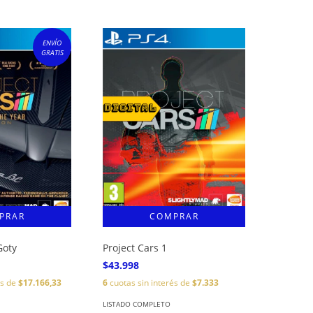
ENVÍO
GRATIS
Goty
Project Cars 1
$43.998
és de
$17.166,33
6
cuotas sin interés de
$7.333
LISTADO COMPLETO