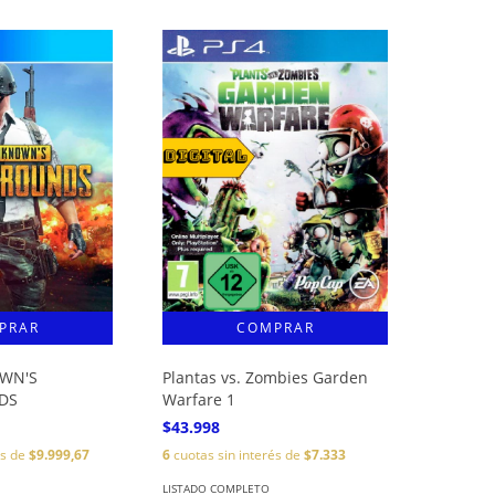
WN'S
Plantas vs. Zombies Garden
DS
Warfare 1
$43.998
és de
$9.999,67
6
cuotas sin interés de
$7.333
LISTADO COMPLETO