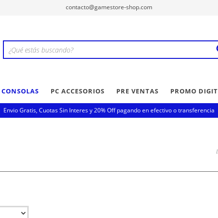
contacto@gamestore-shop.com
Y CONSOLAS
PC ACCESORIOS
PRE VENTAS
PROMO DIGIT
Envio Gratis, Cuotas Sin Interes y 20% Off pagando en efectivo o transferencia