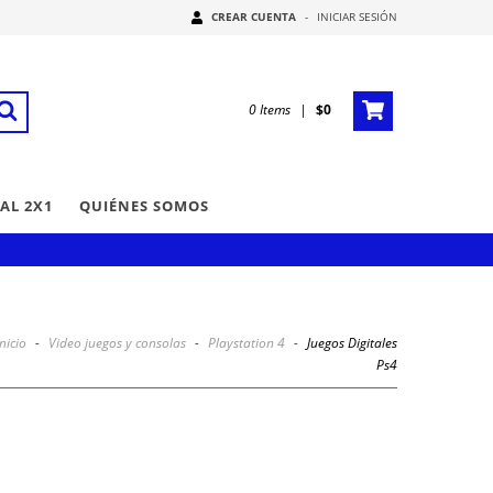
CREAR CUENTA
-
INICIAR SESIÓN
0
Items
|
$0
AL 2X1
QUIÉNES SOMOS
Inicio
-
Video juegos y consolas
-
Playstation 4
-
Juegos Digitales
Ps4