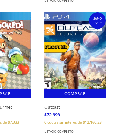
LISTADO COMPLETO
ENVÍO
GRATIS
ourmet
Outcast
$72.998
és de
$7.333
6
cuotas sin interés de
$12.166,33
LISTADO COMPLETO