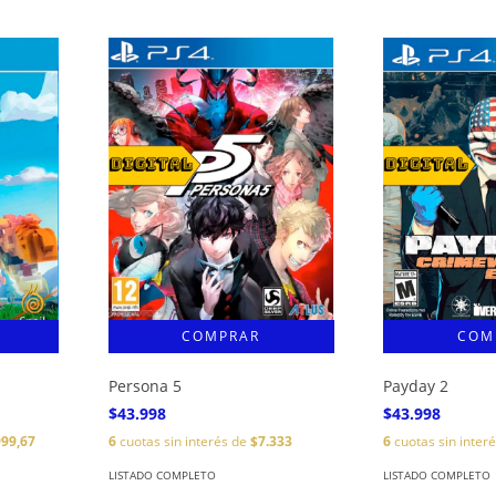
Persona 5
Payday 2
$43.998
$43.998
999,67
6
cuotas sin interés de
$7.333
6
cuotas sin inter
LISTADO COMPLETO
LISTADO COMPLETO