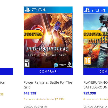
tion
Power Rangers: Battle For The
PLAYERUNKNO
Grid
BATTLEGROUN
$43.998
$59.998
333
6
cuotas sin interés de
$7.333
6
cuotas sin inter
LISTADO COMPLETO
LISTADO COMPLETO