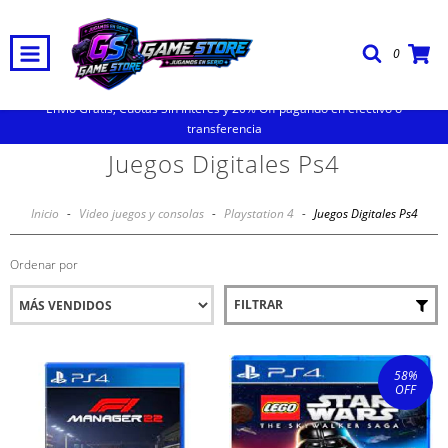
0
Envio Gratis, Cuotas Sin Interes y 20% Off pagando en efectivo o
transferencia
Juegos Digitales Ps4
Inicio
-
Video juegos y consolas
-
Playstation 4
-
Juegos Digitales Ps4
Ordenar por
FILTRAR
58
%
OFF