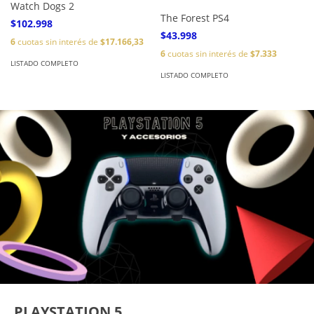
Watch Dogs 2
The Forest PS4
$102.998
$43.998
6
cuotas sin interés de
$17.166,33
6
cuotas sin interés de
$7.333
LISTADO COMPLETO
LISTADO COMPLETO
PLAYSTATION 5