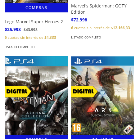
Marvel's Spiderman: GOTY
Edition
$72.998
Lego Marvel Super Heroes 2
6
cuotas sin interés de
$12.166,33
$25.998
$43.998
6
cuotas sin interés de
$4.333
LISTADO COMPLETO
LISTADO COMPLETO