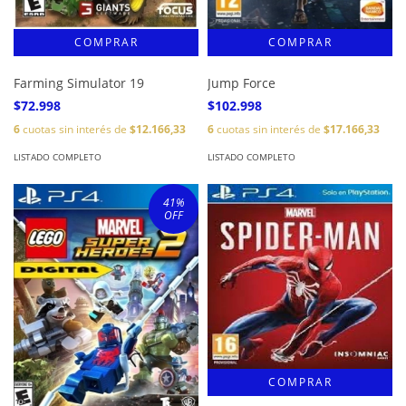
Farming Simulator 19
Jump Force
$72.998
$102.998
6
cuotas sin interés de
$12.166,33
6
cuotas sin interés de
$17.166,33
LISTADO COMPLETO
LISTADO COMPLETO
41
%
OFF