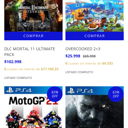
DLC MORTAL 11 ULTIMATE
OVERCOOKED 2+3
PACK
$25.998
$65.998
$102.998
6
cuotas sin interés de
$4.333
6
cuotas sin interés de
$17.166,33
LISTADO COMPLETO
LISTADO COMPLETO
83
%
63
%
OFF
OFF