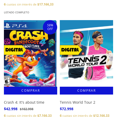
6
cuotas sin interés de
$17.166,33
LISTADO COMPLETO
58
%
OFF
Crash 4: It's about time
Tennis World Tour 2
$42.998
$72.998
$102.998
6
cuotas sin interés de
$7.166,33
6
cuotas sin interés de
$12.166,33