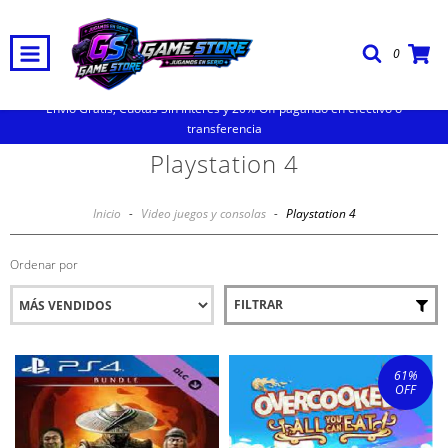
0
Envio Gratis, Cuotas Sin Interes y 20% Off pagando en efectivo o
transferencia
Playstation 4
Inicio
-
Video juegos y consolas
-
Playstation 4
Ordenar por
FILTRAR
61
%
OFF