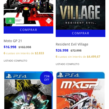
Moto GP 21
Resident Evil Village
$16.998
$102.998
$26.998
$72.998
6
cuotas sin interés de
$2.833
6
cuotas sin interés de
$4.499,67
LISTADO COMPLETO
LISTADO COMPLETO
75
%
OFF