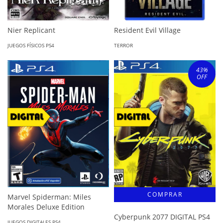
Nier Replicant
Resident Evil Village
JUEGOS FÍSICOS PS4
TERROR
43
%
OFF
Marvel Spiderman: Miles
Morales Deluxe Edition
Cyberpunk 2077 DIGITAL PS4
JUEGOS DIGITALES PS4