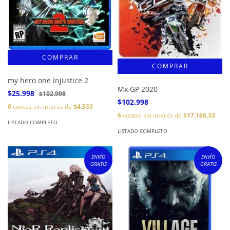
my hero one injustice 2
Mx GP 2020
$25.998
$102.998
$102.998
6
cuotas sin interés de
$4.333
6
cuotas sin interés de
$17.166,33
LISTADO COMPLETO
LISTADO COMPLETO
ENVÍO
ENVÍO
GRATIS
GRATIS