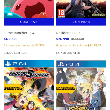
Slime Rancher PS4
Resident Evil 3
$43.998
$26.998
$102.998
6
cuotas sin interés de
$7.333
6
cuotas sin interés de
$4.499,67
LISTADO COMPLETO
LISTADO COMPLETO