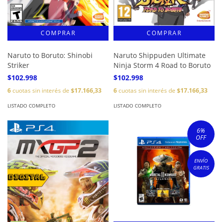
Naruto to Boruto: Shinobi
Naruto Shippuden Ultimate
Striker
Ninja Storm 4 Road to Boruto
$102.998
$102.998
6
cuotas sin interés de
$17.166,33
6
cuotas sin interés de
$17.166,33
LISTADO COMPLETO
LISTADO COMPLETO
6
%
OFF
ENVÍO
GRATIS