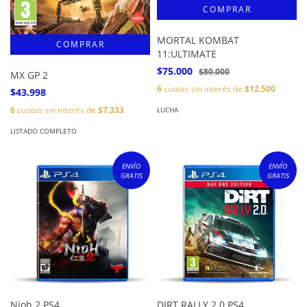
MORTAL KOMBAT
11:ULTIMATE
$75.000
$80.000
MX GP 2
6
cuotas sin interés de
$12.500
$43.998
6
cuotas sin interés de
$7.333
LUCHA
LISTADO COMPLETO
ENVÍO
ENVÍO
GRATIS
GRATIS
Nioh 2 PS4
DIRT RALLY 2.0 PS4