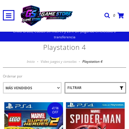
0
Envio Gratis, Cuotas Sin Interes y 20% Off pagando en efectivo o
transferencia
Playstation 4
Inicio
-
Video juegos y consolas
-
Playstation 4
Ordenar por
FILTRAR
41
%
OFF