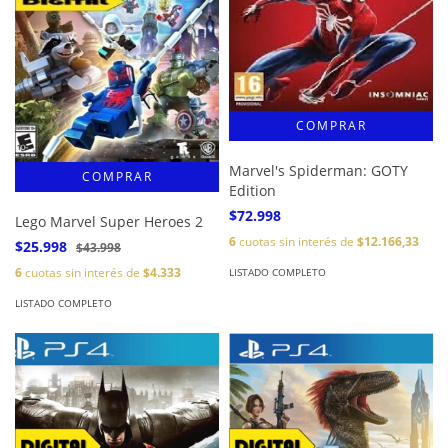
Marvel's Spiderman: GOTY
Edition
$72.998
Lego Marvel Super Heroes 2
6
cuotas sin interés de
$12.166,33
$25.998
$43.998
6
cuotas sin interés de
$4.333
LISTADO COMPLETO
LISTADO COMPLETO