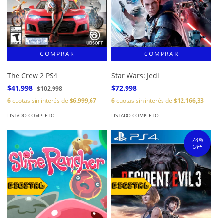
The Crew 2 PS4
Star Wars: Jedi
$41.998
$72.998
$102.998
6
cuotas sin interés de
$6.999,67
6
cuotas sin interés de
$12.166,33
LISTADO COMPLETO
LISTADO COMPLETO
74
%
OFF