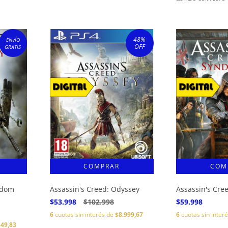
48
%
ENVÍO
OFF
GRATIS
edom
Assassin's Creed: Odyssey
Assassin's Cre
$53.998
$102.998
$59.998
6
cuotas sin interés de
$8.999,67
6
cuotas sin inter
549,83