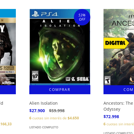
53
%
OFF
ld
Alien Isolation
Ancestors: Th
Odyssey
$27.900
$59.998
$72.998
6
cuotas sin interés de
$4.650
.166,33
6
cuotas sin inter
LISTADO COMPLETO
LISTADO COMPLETO