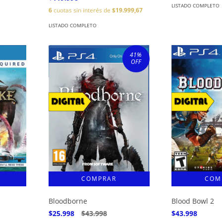
LISTADO COMPLETO
6
cuotas sin interés de
$19.999,67
LISTADO COMPLETO
41
%
OFF
Bloodborne
Blood Bowl 2
$25.998
$43.998
$43.998