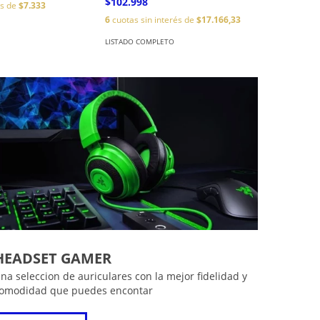
$102.998
és de
$7.333
6
cuotas sin interés de
$17.166,33
LISTADO COMPLETO
HEADSET GAMER
na seleccion de auriculares con la mejor fidelidad y
omodidad que puedes encontar