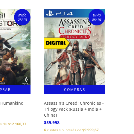
ENVÍO
ENVÍO
GRATIS
GRATIS
e Humankind
Assassin's Creed: Chronicles -
Trilogy Pack (Russia + India +
China)
$59.998
és de
$12.166,33
6
cuotas sin interés de
$9.999,67