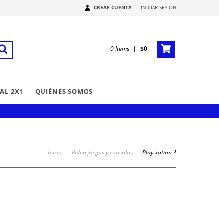
CREAR CUENTA
-
INICIAR SESIÓN
0
Items
|
$0
AL 2X1
QUIÉNES SOMOS
Inicio
-
Video juegos y consolas
-
Playstation 4