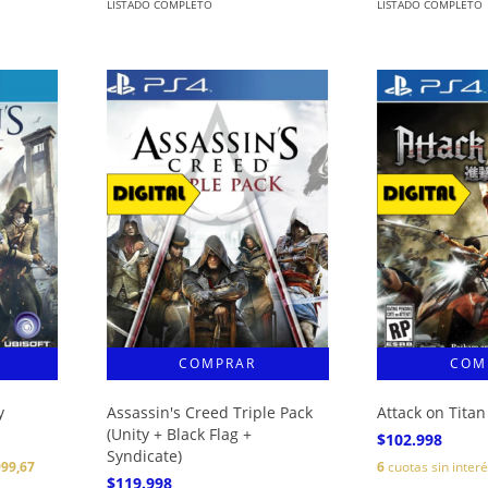
LISTADO COMPLETO
LISTADO COMPLETO
y
Assassin's Creed Triple Pack
Attack on Titan
(Unity + Black Flag +
$102.998
Syndicate)
999,67
6
cuotas sin inter
$119.998