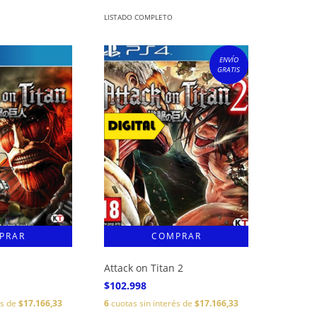
LISTADO COMPLETO
ENVÍO
GRATIS
Attack on Titan 2
$102.998
és de
$17.166,33
6
cuotas sin interés de
$17.166,33