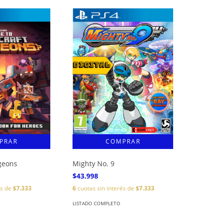
geons
Mighty No. 9
$43.998
és de
$7.333
6
cuotas sin interés de
$7.333
LISTADO COMPLETO