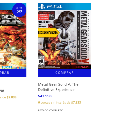
61
%
OFF
Metal Gear Solid V: The
Definitive Experience
998
$43.998
és de
$2.833
6
cuotas sin interés de
$7.333
LISTADO COMPLETO