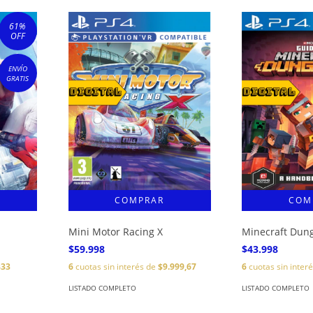
61
%
OFF
ENVÍO
GRATIS
Mini Motor Racing X
Minecraft Dun
$59.998
$43.998
833
6
cuotas sin interés de
$9.999,67
6
cuotas sin inter
LISTADO COMPLETO
LISTADO COMPLETO