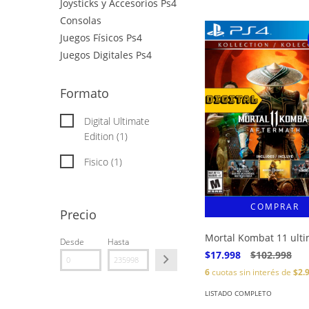
Joysticks y Accesorios Ps4
Consolas
Juegos Físicos Ps4
Juegos Digitales Ps4
Formato
Digital Ultimate
Edition (1)
Fisico (1)
Precio
Mortal Kombat 11 ult
Desde
Hasta
$17.998
$102.998
6
cuotas sin interés de
$2.
LISTADO COMPLETO