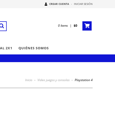
CREAR CUENTA
-
INICIAR SESIÓN
0
Items
|
$0
AL 2X1
QUIÉNES SOMOS
Inicio
-
Video juegos y consolas
-
Playstation 4