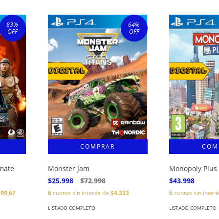
83
%
64
%
OFF
OFF
imate
Monster Jam
Monopoly Plus
$25.998
$72.998
$43.998
999,67
6
cuotas sin interés de
$4.333
6
cuotas sin inter
LISTADO COMPLETO
LISTADO COMPLETO