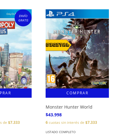
ENVÍO
GRATIS
Monster Hunter World
$43.998
és de
$7.333
6
cuotas sin interés de
$7.333
LISTADO COMPLETO