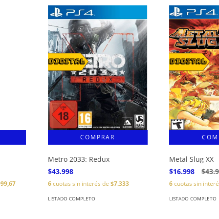
Metro 2033: Redux
Metal Slug XX
$43.998
$16.998
$43.
999,67
6
cuotas sin interés de
$7.333
6
cuotas sin inter
LISTADO COMPLETO
LISTADO COMPLETO