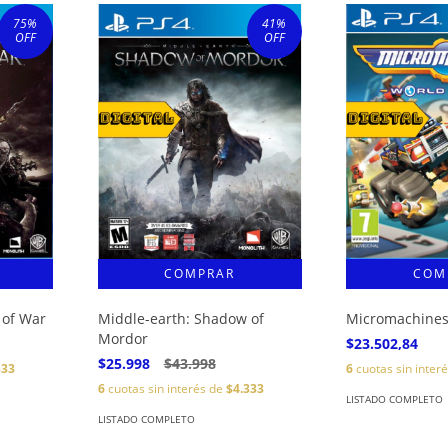
75
%
41
%
OFF
OFF
 of War
Middle-earth: Shadow of
Micromachines
Mordor
$23.502,84
$25.998
$43.998
333
6
cuotas sin inter
6
cuotas sin interés de
$4.333
LISTADO COMPLETO
LISTADO COMPLETO