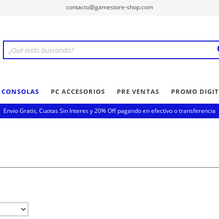
contacto@gamestore-shop.com
Y CONSOLAS
PC ACCESORIOS
PRE VENTAS
PROMO DIGIT
Envio Gratis, Cuotas Sin Interes y 20% Off pagando en efectivo o transferencia