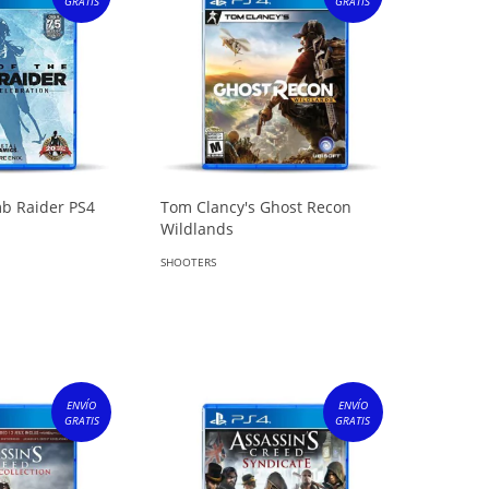
GRATIS
GRATIS
mb Raider PS4
Tom Clancy's Ghost Recon
Wildlands
SHOOTERS
ENVÍO
ENVÍO
GRATIS
GRATIS