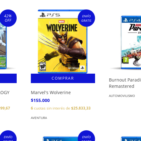
42
%
ENVÍO
OFF
GRATIS
Burnout Paradi
Remastered
LOGY
Marvel's Wolverine
AUTOMOVILISMO
$155.000
999,67
6
cuotas sin interés de
$25.833,33
AVENTURA
ENVÍO
ENVÍO