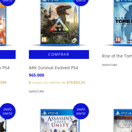
GRATIS
GRATIS
Rise of the To
AVENTURA
n PS4
ARK Survival Evolved PS4
$65.000
.500
6
cuotas sin interés de
$10.833,33
AVENTURA
ENVÍO
ENVÍO
GRATIS
GRATIS