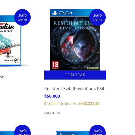
ENVÍO
ENVÍO
GRATIS
GRATIS
se:
Resident Evil: Revelations PS4
$50.000
6
cuotas sin interés de
$8.333,33
SHOOTERS
ENVÍO
ENVÍO