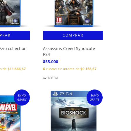
zio collection
Assassins Creed Syndicate
PS4
$55.000
és de
$11.666,67
6
cuotas sin interés de
$9.166,67
AVENTURA
ENVÍO
ENVÍO
GRATIS
GRATIS