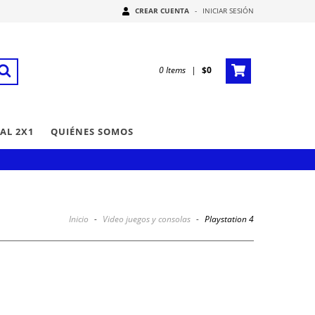
CREAR CUENTA
-
INICIAR SESIÓN
0
Items
|
$0
AL 2X1
QUIÉNES SOMOS
Inicio
-
Video juegos y consolas
-
Playstation 4