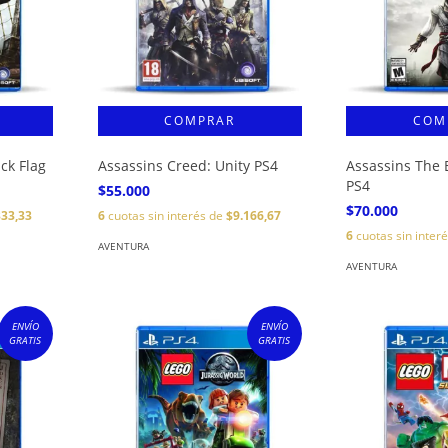
ack Flag
Assassins Creed: Unity PS4
Assassins The E
PS4
$55.000
$70.000
333,33
6
cuotas sin interés de
$9.166,67
6
cuotas sin inter
AVENTURA
AVENTURA
ENVÍO
ENVÍO
GRATIS
GRATIS