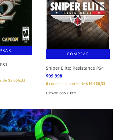
 PS1
Sniper Elite: Resistance PS4
$99.998
és de
$3.666,33
6
cuotas sin interés de
$16.666,33
LISTADO COMPLETO