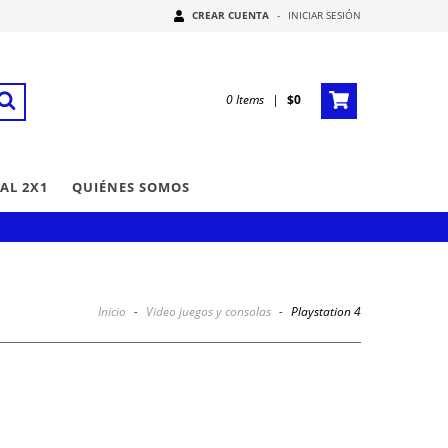
CREAR CUENTA
-
INICIAR SESIÓN
0
Items
|
$0
AL 2X1
QUIÉNES SOMOS
Inicio
-
Video juegos y consolas
-
Playstation 4