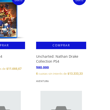
GRATIS
GRATIS
S4
Uncharted: Nathan Drake
Collection PS4
$80.000
és de
$11.666,67
6
cuotas sin interés de
$13.333,33
AVENTURA