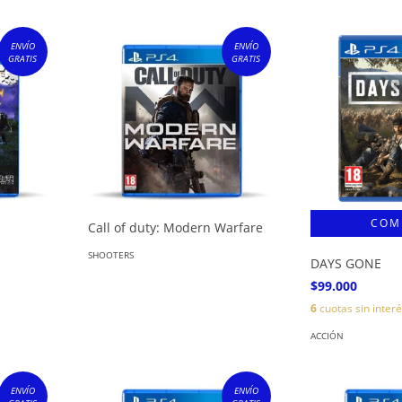
ENVÍO
ENVÍO
GRATIS
GRATIS
Call of duty: Modern Warfare
SHOOTERS
DAYS GONE
$99.000
6
cuotas sin inter
ACCIÓN
ENVÍO
ENVÍO