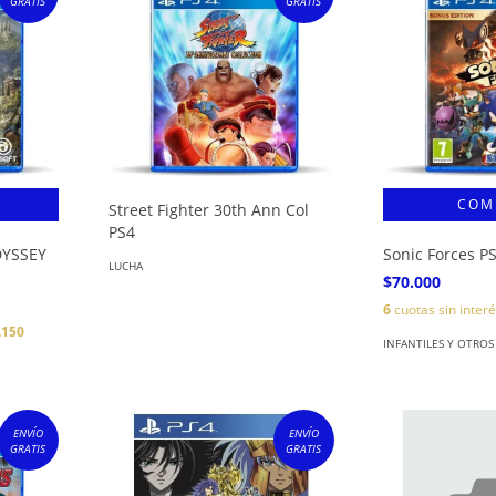
GRATIS
GRATIS
Street Fighter 30th Ann Col
PS4
DYSSEY
Sonic Forces P
LUCHA
$70.000
6
cuotas sin inter
.150
INFANTILES Y OTROS
ENVÍO
ENVÍO
GRATIS
GRATIS