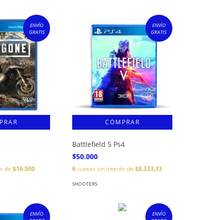
ENVÍO
ENVÍO
GRATIS
GRATIS
Battlefield 5 Ps4
$50.000
és de
$16.500
6
cuotas sin interés de
$8.333,33
SHOOTERS
ENVÍO
ENVÍO