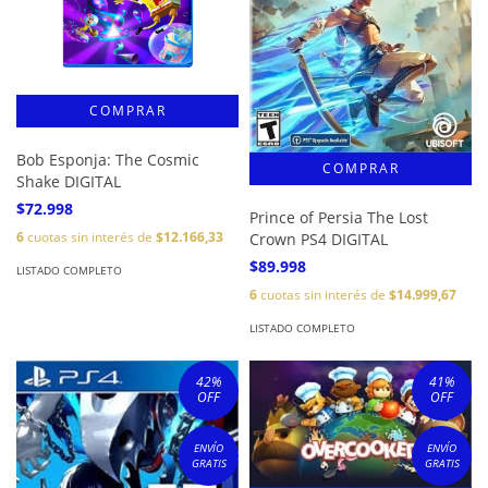
Bob Esponja: The Cosmic
Shake DIGITAL
$72.998
Prince of Persia The Lost
6
cuotas sin interés de
$12.166,33
Crown PS4 DIGITAL
$89.998
LISTADO COMPLETO
6
cuotas sin interés de
$14.999,67
LISTADO COMPLETO
42
%
41
%
OFF
OFF
ENVÍO
ENVÍO
GRATIS
GRATIS