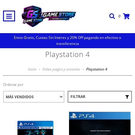
0
Envio Gratis, Cuotas Sin Interes y 20% Off pagando en efectivo o
transferencia
Playstation 4
Inicio
-
Video juegos y consolas
-
Playstation 4
Ordenar por
FILTRAR