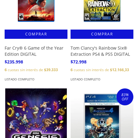
Far Cry® 6 Game of the Year
Tom Clancy's Rainbow Six®
Edition DIGITAL
Extraction PS4 & PS5 DIGITAL
$235.998
$72.998
6
cuotas sin interés de
$39.333
6
cuotas sin interés de
$12.166,33
LISTADO COMPLETO
LISTADO COMPLETO
83
%
OFF