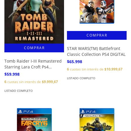
STAR WARS(TM) Battlefront
Classic Collection PS4 DIGITAL
Tomb Raider I-III Remastered
$65.998
Starring Lara Croft Ps4
6
cuotas sin interés de
$10.999,67
DIGITAL
$59.998
LISTADO COMPLETO
6
cuotas sin interés de
$9.999,67
LISTADO COMPLETO