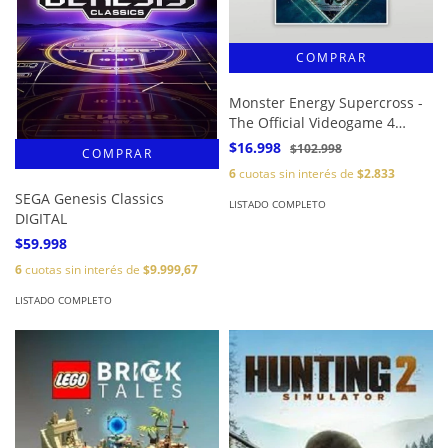
Monster Energy Supercross -
The Official Videogame 4
DIGITAL
$16.998
$102.998
6
cuotas sin interés de
$2.833
SEGA Genesis Classics
LISTADO COMPLETO
DIGITAL
$59.998
6
cuotas sin interés de
$9.999,67
LISTADO COMPLETO