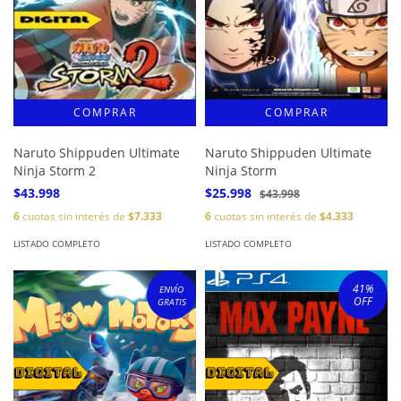
Naruto Shippuden Ultimate
Naruto Shippuden Ultimate
Ninja Storm 2
Ninja Storm
$43.998
$25.998
$43.998
6
cuotas sin interés de
$7.333
6
cuotas sin interés de
$4.333
LISTADO COMPLETO
LISTADO COMPLETO
41
%
ENVÍO
OFF
GRATIS