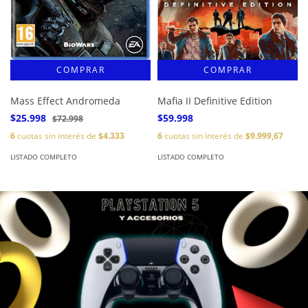
Mass Effect Andromeda
Mafia II Definitive Edition
$25.998
$59.998
$72.998
6
cuotas sin interés de
$4.333
6
cuotas sin interés de
$9.999,67
LISTADO COMPLETO
LISTADO COMPLETO