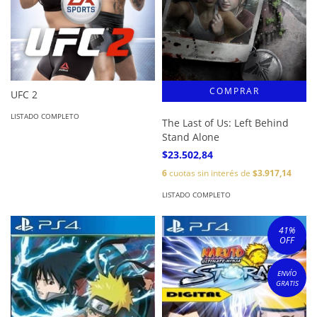
UFC 2
LISTADO COMPLETO
The Last of Us: Left Behind
Stand Alone
$23.502,84
6
cuotas sin interés de
$3.917,14
LISTADO COMPLETO
41
%
OFF
ENVÍO
GRATIS