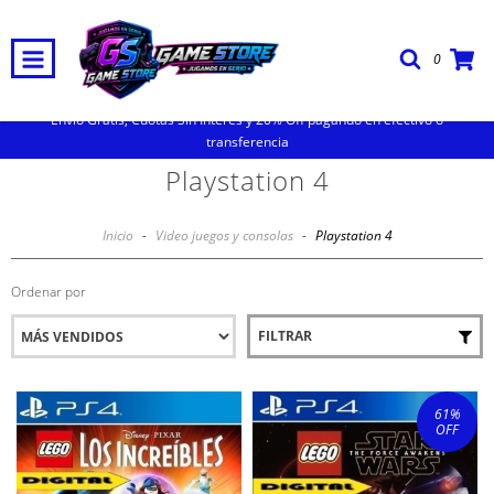
0
Envio Gratis, Cuotas Sin Interes y 20% Off pagando en efectivo o
transferencia
Playstation 4
Inicio
-
Video juegos y consolas
-
Playstation 4
Ordenar por
FILTRAR
61
%
OFF