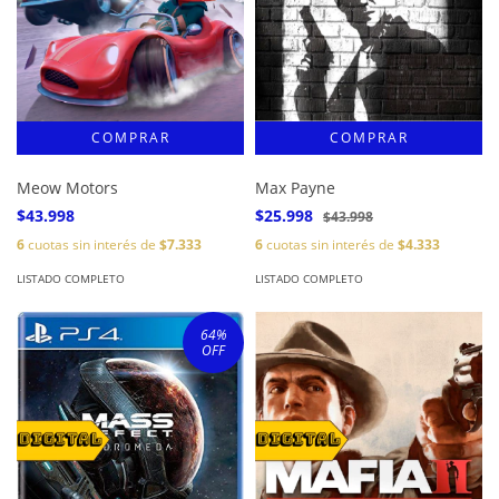
Meow Motors
Max Payne
$43.998
$25.998
$43.998
6
cuotas sin interés de
$7.333
6
cuotas sin interés de
$4.333
LISTADO COMPLETO
LISTADO COMPLETO
64
%
OFF