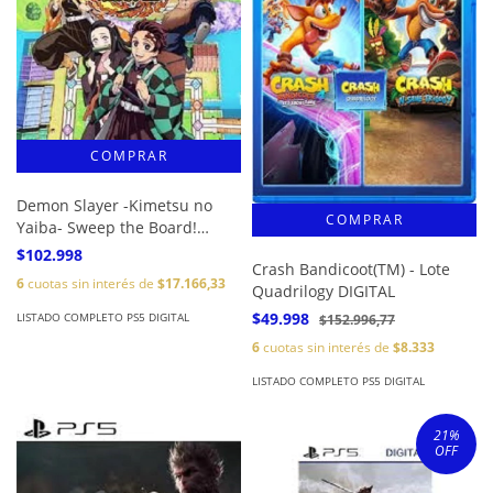
Demon Slayer -Kimetsu no
Yaiba- Sweep the Board!
DIGITAL
$102.998
Crash Bandicoot(TM) - Lote
6
cuotas sin interés de
$17.166,33
Quadrilogy DIGITAL
$49.998
LISTADO COMPLETO PS5 DIGITAL
$152.996,77
6
cuotas sin interés de
$8.333
LISTADO COMPLETO PS5 DIGITAL
21
%
OFF