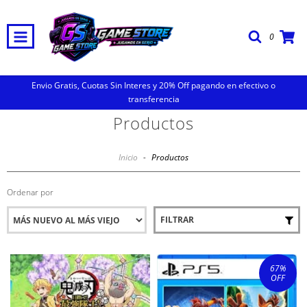
0
Envio Gratis, Cuotas Sin Interes y 20% Off pagando en efectivo o
transferencia
Productos
Inicio
-
Productos
Ordenar por
FILTRAR
67
%
OFF