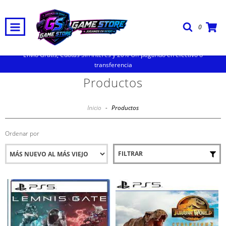
0
Envio Gratis, Cuotas Sin Interes y 20% Off pagando en efectivo o
transferencia
Productos
Inicio
-
Productos
Ordenar por
FILTRAR