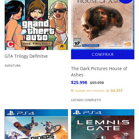
GTA Trilogy Definitve
AVENTURA
The Dark Pictures House of
Ashes
$25.998
$59.998
6
cuotas sin interés de
$4.333
LISTADO COMPLETO