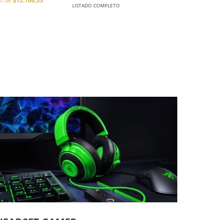
és de
$12.166,33
LISTADO COMPLETO