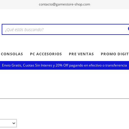
contacto@gamestore-shop.com
Y CONSOLAS
PC ACCESORIOS
PRE VENTAS
PROMO DIGIT
Envio Gratis, Cuotas Sin Interes y 20% Off pagando en efectivo o transferencia