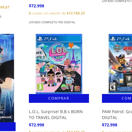
LISTADO COMPLETO P
$72.998
999,67
6
cuotas sin interés de
$12.166,33
AL
LISTADO COMPLETO PS5 DIGITAL
L.O.L. Surprise! B.B.s BORN
PAW Patrol: Gr
TO TRAVEL DIGITAL
DIGITAL
$72.998
$72.998