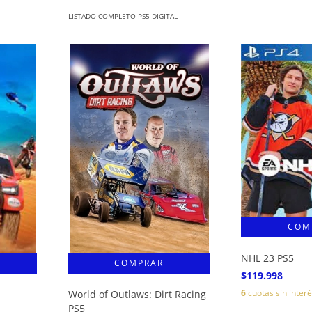
LISTADO COMPLETO PS5 DIGITAL
NHL 23 PS5
$119.998
6
cuotas sin inter
World of Outlaws: Dirt Racing
PS5