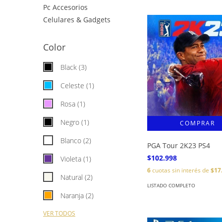
Pc Accesorios
Celulares & Gadgets
Color
Black (3)
Celeste (1)
Rosa (1)
Negro (1)
Blanco (2)
PGA Tour 2K23 PS4
$102.998
Violeta (1)
6
cuotas sin interés de
$17
Natural (2)
LISTADO COMPLETO
Naranja (2)
VER TODOS