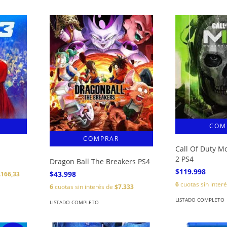
Call Of Duty M
2 PS4
Dragon Ball The Breakers PS4
$119.998
$43.998
.166,33
6
cuotas sin inter
6
cuotas sin interés de
$7.333
LISTADO COMPLETO
LISTADO COMPLETO