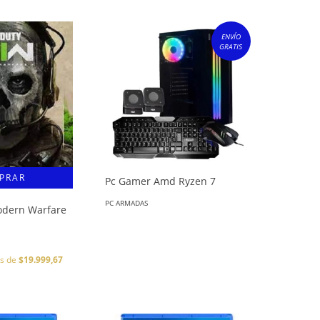
ENVÍO
GRATIS
Pc Gamer Amd Ryzen 7
PC ARMADAS
odern Warfare
és de
$19.999,67