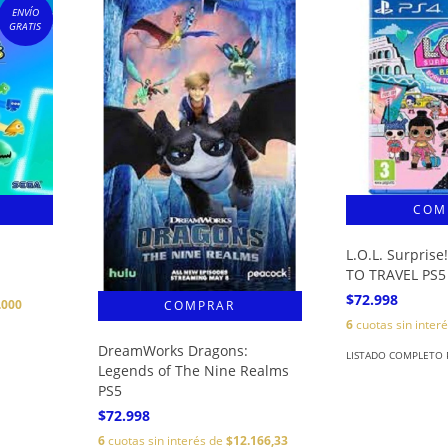
ENVÍO
GRATIS
L.O.L. Surpris
TO TRAVEL PS5
$72.998
.000
6
cuotas sin inter
DreamWorks Dragons:
LISTADO COMPLETO P
Legends of The Nine Realms
PS5
$72.998
6
cuotas sin interés de
$12.166,33