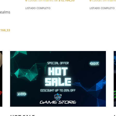
6
cuotas sin interés de
$12.166,33
6
cuotas sin inter
LISTADO COMPLETO
LISTADO COMPLETO
Realms
.166,33