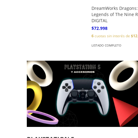
DreamWorks Dragons:
Legends of The Nine 
DIGITAL
$72.998
6
cuotas sin interés de
$12
LISTADO COMPLETO