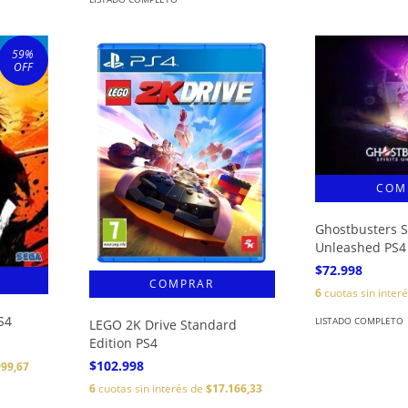
59
%
OFF
Ghostbusters S
Unleashed PS4
$72.998
6
cuotas sin inter
S4
LISTADO COMPLETO
LEGO 2K Drive Standard
Edition PS4
$102.998
999,67
6
cuotas sin interés de
$17.166,33