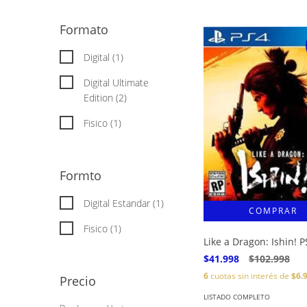
Formato
Digital (1)
Digital Ultimate
Edition (2)
Fisico (1)
Formto
Digital Estandar (1)
Fisico (1)
Like a Dragon: Ishin! P
$41.998
$102.998
6
cuotas sin interés de
$6.
Precio
LISTADO COMPLETO