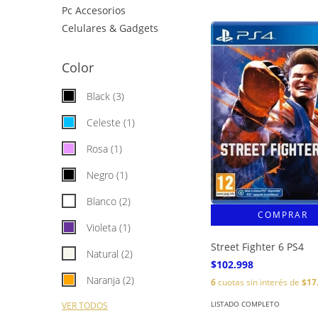
Pc Accesorios
Celulares & Gadgets
Color
Black (3)
Celeste (1)
Rosa (1)
Negro (1)
Blanco (2)
Violeta (1)
Street Fighter 6 PS4
Natural (2)
$102.998
Naranja (2)
6
cuotas sin interés de
$17
LISTADO COMPLETO
VER TODOS