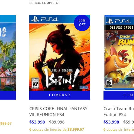
LISTADO COMPLETO
40
%
OFF
CRISIS CORE -FINAL FANTASY
Crash Team Ru
VII- REUNION PS4
Edition PS4
$53.998
$89.998
$53.998
$59.
.999,67
6
cuotas sin interés de
$8.999,67
6
cuotas sin inter