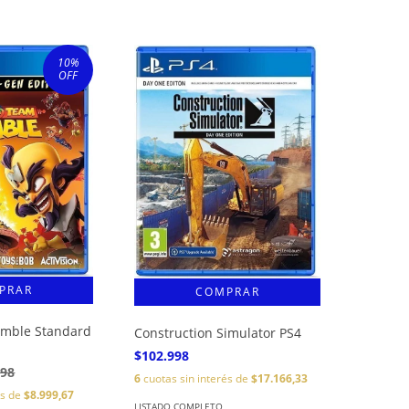
10
%
OFF
mble Standard
Construction Simulator PS4
$102.998
998
6
cuotas sin interés de
$17.166,33
és de
$8.999,67
LISTADO COMPLETO