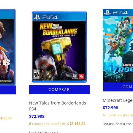
Minecraft Leg
New Tales from Borderlands
$72.998
PS4
6
cuotas sin inter
$72.998
.166,33
6
cuotas sin interés de
$12.166,33
LISTADO COMPLETO
LISTADO COMPLETO