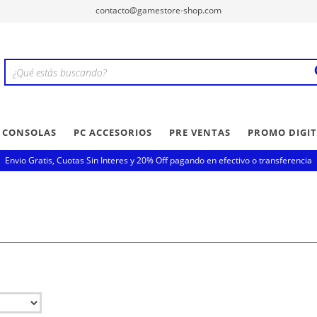
contacto@gamestore-shop.com
Y CONSOLAS
PC ACCESORIOS
PRE VENTAS
PROMO DIGIT
Envio Gratis, Cuotas Sin Interes y 20% Off pagando en efectivo o transferencia