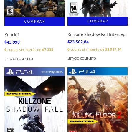
Killzone Shadow Fall Intercept
Knack 1
$23.502,84
$43.998
6
cuotas sin interés de
$3.917,14
6
cuotas sin interés de
$7.333
LISTADO COMPLETO
LISTADO COMPLETO