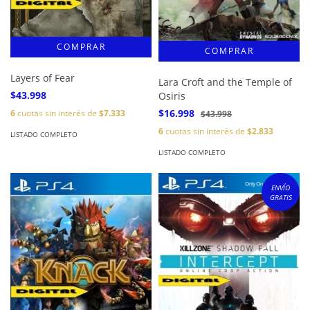
Layers of Fear
Lara Croft and the Temple of
$43.998
Osiris
$16.998
6
cuotas sin interés de
$7.333
$43.998
6
cuotas sin interés de
$2.833
LISTADO COMPLETO
LISTADO COMPLETO
ENVÍO
GRATIS