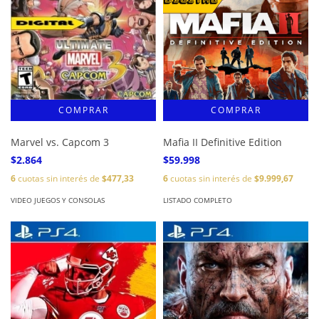
Marvel vs. Capcom 3
Mafia II Definitive Edition
$2.864
$59.998
6
cuotas sin interés de
$477,33
6
cuotas sin interés de
$9.999,67
VIDEO JUEGOS Y CONSOLAS
LISTADO COMPLETO