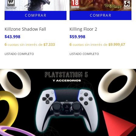
Killzone Shadow Fall
Killing Floor 2
$43.998
$59.998
6
cuotas sin interés de
$7.333
6
cuotas sin interés de
$9.999,67
LISTADO COMPLETO
LISTADO COMPLETO