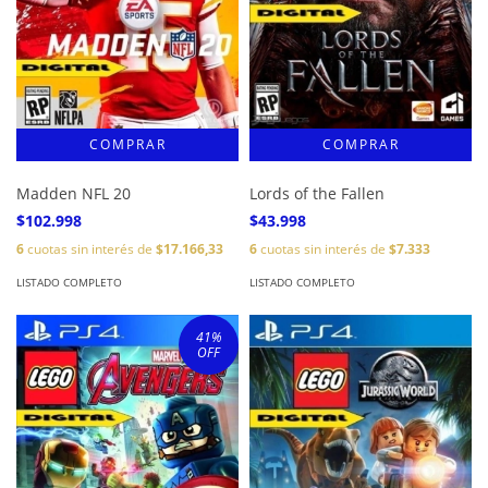
Madden NFL 20
Lords of the Fallen
$102.998
$43.998
6
cuotas sin interés de
$17.166,33
6
cuotas sin interés de
$7.333
LISTADO COMPLETO
LISTADO COMPLETO
41
%
OFF