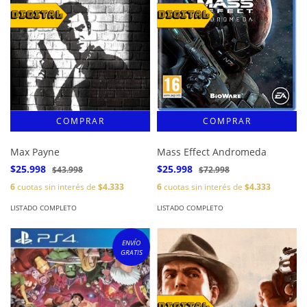
Max Payne
Mass Effect Andromeda
$25.998
$25.998
$43.998
$72.998
6
cuotas sin interés de
$4.333
6
cuotas sin interés de
$4.333
LISTADO COMPLETO
LISTADO COMPLETO
ENVÍO
GRATIS