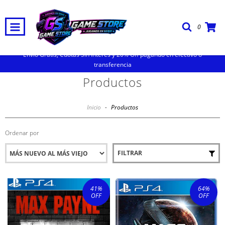
0
Envio Gratis, Cuotas Sin Interes y 20% Off pagando en efectivo o
transferencia
Productos
Inicio
-
Productos
Ordenar por
FILTRAR
41
%
64
%
OFF
OFF