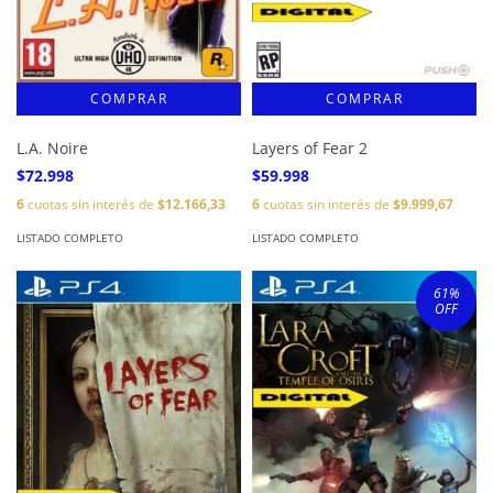
L.A. Noire
Layers of Fear 2
$72.998
$59.998
6
cuotas sin interés de
$12.166,33
6
cuotas sin interés de
$9.999,67
LISTADO COMPLETO
LISTADO COMPLETO
61
%
OFF