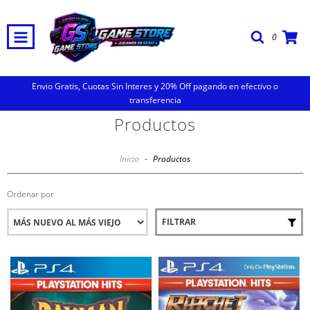
0
Envio Gratis, Cuotas Sin Interes y 20% Off pagando en efectivo o
transferencia
Productos
Inicio
-
Productos
Ordenar por
FILTRAR