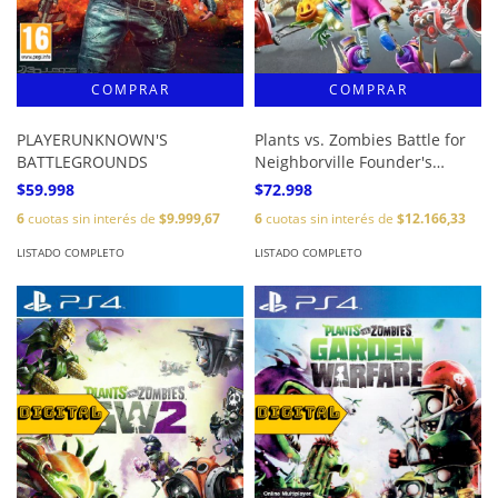
PLAYERUNKNOWN'S
Plants vs. Zombies Battle for
BATTLEGROUNDS
Neighborville Founder's
Edition
$59.998
$72.998
6
cuotas sin interés de
$9.999,67
6
cuotas sin interés de
$12.166,33
LISTADO COMPLETO
LISTADO COMPLETO