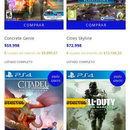
Concrete Genie
Cities Skyline
$59.998
$72.998
6
cuotas sin interés de
$9.999,67
6
cuotas sin interés de
$12.166,33
LISTADO COMPLETO
LISTADO COMPLETO
ENVÍO
ENVÍO
GRATIS
GRATIS