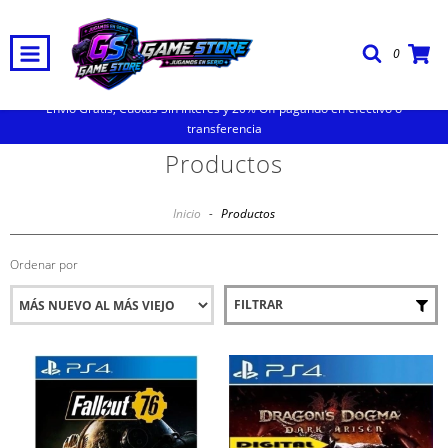
0
Envio Gratis, Cuotas Sin Interes y 20% Off pagando en efectivo o
transferencia
Productos
Inicio
-
Productos
Ordenar por
FILTRAR