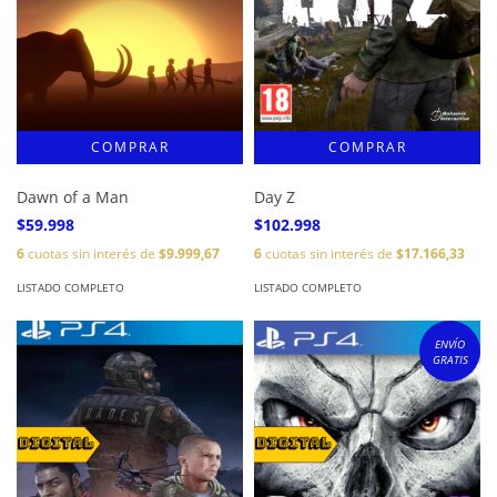
Dawn of a Man
Day Z
$59.998
$102.998
6
cuotas sin interés de
$9.999,67
6
cuotas sin interés de
$17.166,33
LISTADO COMPLETO
LISTADO COMPLETO
ENVÍO
GRATIS