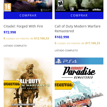
Citadel: Forged With Fire
Call of Duty Modern Warfare
Remastered
$72.998
$102.998
6
cuotas sin interés de
$12.166,33
6
cuotas sin interés de
$17.166,33
LISTADO COMPLETO
LISTADO COMPLETO