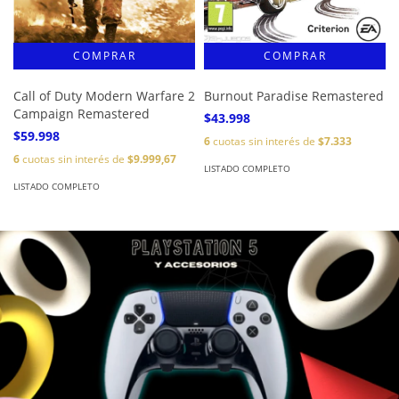
Call of Duty Modern Warfare 2
Burnout Paradise Remastered
Campaign Remastered
$43.998
$59.998
6
cuotas sin interés de
$7.333
6
cuotas sin interés de
$9.999,67
LISTADO COMPLETO
LISTADO COMPLETO