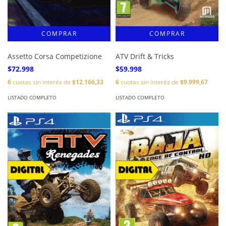
Assetto Corsa Competizione
ATV Drift & Tricks
$72.998
$59.998
6
cuotas sin interés de
$12.166,33
6
cuotas sin interés de
$9.999,67
LISTADO COMPLETO
LISTADO COMPLETO