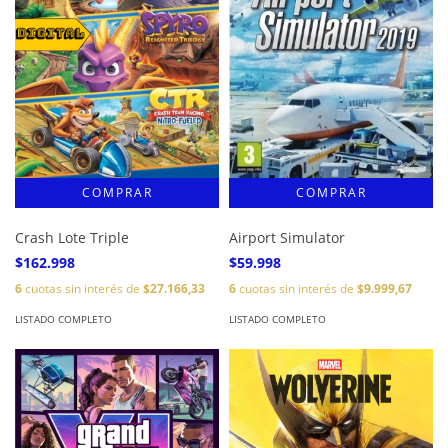
Crash Lote Triple
Airport Simulator
$162.998
$59.998
6
cuotas sin interés de
$27.166,33
6
cuotas sin interés de
$9.999,67
LISTADO COMPLETO
LISTADO COMPLETO