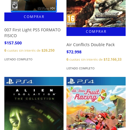
007 First Light PS5 FORMATO
FISICO
$157.500
Air Conflicts Double Pack
6
cuotas sin interés de
$26.250
$72.998
6
cuotas sin interés de
$12.166,33
LISTADO COMPLETO
LISTADO COMPLETO