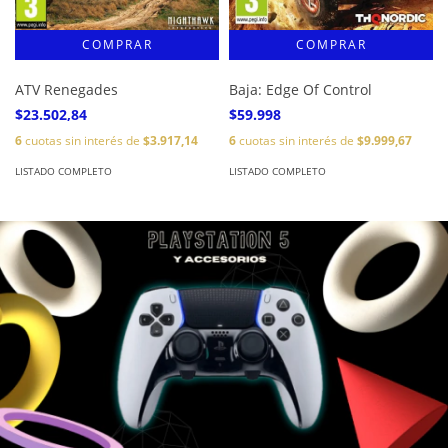
ATV Renegades
Baja: Edge Of Control
$23.502,84
$59.998
6
cuotas sin interés de
$3.917,14
6
cuotas sin interés de
$9.999,67
LISTADO COMPLETO
LISTADO COMPLETO