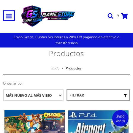
0
Envio Gratis, Cuotas Sin Interes y 20% Off pagando en efectivo o
transferencia
Productos
Inicio
-
Productos
Ordenar por
FILTRAR
ENVÍO
GRATIS